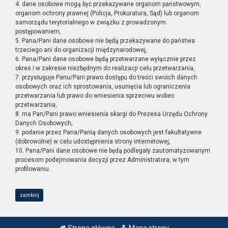
4. dane osobowe mogą być przekazywane organom państwowym,
organom ochrony prawnej (Policja, Prokuratura, Sąd) lub organom
samorządu terytorialnego w związku z prowadzonym
postępowaniem,
5. Pana/Pani dane osobowe nie będą przekazywane do państwa
trzeciego ani do organizacji międzynarodowej,
6. Pana/Pani dane osobowe będą przetwarzane wyłącznie przez
okres i w zakresie niezbędnym do realizacji celu przetwarzania,
7. przysługuje Panu/Pani prawo dostępu do treści swoich danych
osobowych oraz ich sprostowania, usunięcia lub ograniczenia
przetwarzania lub prawo do wniesienia sprzeciwu wobec
przetwarzania,
8. ma Pan/Pani prawo wniesienia skargi do Prezesa Urzędu Ochrony
Danych Osobowych,
9. podanie przez Pana/Panią danych osobowych jest fakultatywne
(dobrowolne) w celu udostępnienia strony internetowej,
10. Pana/Pani dane osobowe nie będą podlegały zautomatyzowanym
procesom podejmowania decyzji przez Administratora, w tym
profilowaniu.
zamknij
Strona główna
Mapa strony