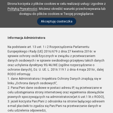
Strona korzysta z plików cookies w celu realizacji usług i zgodnie z
Polityką Prywatności
. Możesz określić warunki przechowywania lub
dostępu do plików cookies w Twojej przeglądarce.
Akceptuję ciasteczka
Informacja Administratora
Na podstawie art. 13 ust. 1 i 2 Rozporządzenia Parlamentu
Europejskiego i Rady (UE) 2016/679 z dnia 27 kwietnia 2016r. w
sprawie ochrony osób fizycznych w związku z przetwarzaniem
danych osobowych i w sprawie swobodnego przepływu takich danych
oraz uchylenia dyrektywy 95/46/WE (ogólne rozporządzenie o
ochronie danych), Dz. U. UE. L. 2016.119.1 z dnia 4 maja 2016r., dalej
RODO informuję:
1. dane Administratora i Inspektora Ochrony Danych znajdują się w
linku „Ochrona danych osobowych”,
2. Pana/Pani dane osobowe w postaci adresu IP, są przetwarzane w
celu udostępniania strony internetowej oraz wypełnienia obowiązków
prawnych spoczywających na administratorze(art.6 ust.1 lit.c RODO),
3. jeżeli korzysta Pan/Pani z odnośnika na stronie będącego adresem
e-mail placówki to zgadza się Pan/Pani na przetwarzanie danych w
celu udzielenia odpowiedzi,