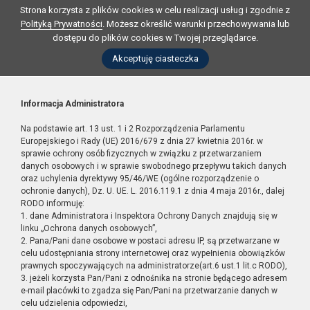
Strona korzysta z plików cookies w celu realizacji usług i zgodnie z
Polityką Prywatności
. Możesz określić warunki przechowywania lub
dostępu do plików cookies w Twojej przeglądarce.
Akceptuję ciasteczka
Informacja Administratora
Na podstawie art. 13 ust. 1 i 2 Rozporządzenia Parlamentu
Europejskiego i Rady (UE) 2016/679 z dnia 27 kwietnia 2016r. w
sprawie ochrony osób fizycznych w związku z przetwarzaniem
danych osobowych i w sprawie swobodnego przepływu takich danych
oraz uchylenia dyrektywy 95/46/WE (ogólne rozporządzenie o
ochronie danych), Dz. U. UE. L. 2016.119.1 z dnia 4 maja 2016r., dalej
RODO informuję:
1. dane Administratora i Inspektora Ochrony Danych znajdują się w
linku „Ochrona danych osobowych”,
2. Pana/Pani dane osobowe w postaci adresu IP, są przetwarzane w
celu udostępniania strony internetowej oraz wypełnienia obowiązków
prawnych spoczywających na administratorze(art.6 ust.1 lit.c RODO),
3. jeżeli korzysta Pan/Pani z odnośnika na stronie będącego adresem
e-mail placówki to zgadza się Pan/Pani na przetwarzanie danych w
celu udzielenia odpowiedzi,