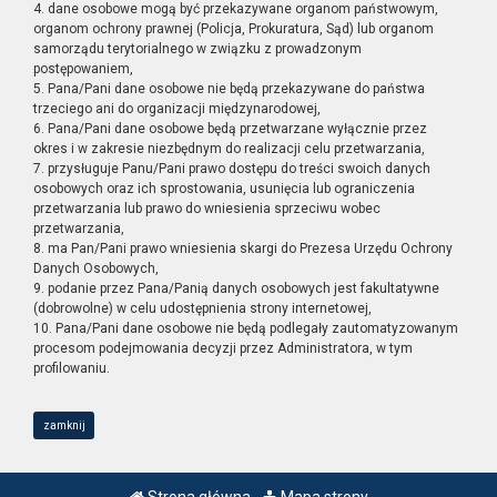
4. dane osobowe mogą być przekazywane organom państwowym,
organom ochrony prawnej (Policja, Prokuratura, Sąd) lub organom
samorządu terytorialnego w związku z prowadzonym
postępowaniem,
5. Pana/Pani dane osobowe nie będą przekazywane do państwa
trzeciego ani do organizacji międzynarodowej,
6. Pana/Pani dane osobowe będą przetwarzane wyłącznie przez
okres i w zakresie niezbędnym do realizacji celu przetwarzania,
7. przysługuje Panu/Pani prawo dostępu do treści swoich danych
osobowych oraz ich sprostowania, usunięcia lub ograniczenia
przetwarzania lub prawo do wniesienia sprzeciwu wobec
przetwarzania,
8. ma Pan/Pani prawo wniesienia skargi do Prezesa Urzędu Ochrony
Danych Osobowych,
9. podanie przez Pana/Panią danych osobowych jest fakultatywne
(dobrowolne) w celu udostępnienia strony internetowej,
10. Pana/Pani dane osobowe nie będą podlegały zautomatyzowanym
procesom podejmowania decyzji przez Administratora, w tym
profilowaniu.
zamknij
Strona główna
Mapa strony