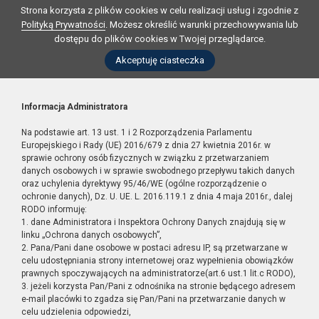
Strona korzysta z plików cookies w celu realizacji usług i zgodnie z
Polityką Prywatności
. Możesz określić warunki przechowywania lub
dostępu do plików cookies w Twojej przeglądarce.
Akceptuję ciasteczka
Informacja Administratora
Na podstawie art. 13 ust. 1 i 2 Rozporządzenia Parlamentu
Europejskiego i Rady (UE) 2016/679 z dnia 27 kwietnia 2016r. w
sprawie ochrony osób fizycznych w związku z przetwarzaniem
danych osobowych i w sprawie swobodnego przepływu takich danych
oraz uchylenia dyrektywy 95/46/WE (ogólne rozporządzenie o
ochronie danych), Dz. U. UE. L. 2016.119.1 z dnia 4 maja 2016r., dalej
RODO informuję:
1. dane Administratora i Inspektora Ochrony Danych znajdują się w
linku „Ochrona danych osobowych”,
2. Pana/Pani dane osobowe w postaci adresu IP, są przetwarzane w
celu udostępniania strony internetowej oraz wypełnienia obowiązków
prawnych spoczywających na administratorze(art.6 ust.1 lit.c RODO),
3. jeżeli korzysta Pan/Pani z odnośnika na stronie będącego adresem
e-mail placówki to zgadza się Pan/Pani na przetwarzanie danych w
celu udzielenia odpowiedzi,