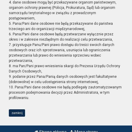
4. dane osobowe mogą być przekazywane organom państwowym,
organom ochrony prawnej (Policja, Prokuratura, Sąd) lub organom
samorządu terytorialnego w związku z prowadzonym
postępowaniem,
5. Pana/Pani dane osobowe nie będą przekazywane do państwa
trzeciego ani do organizacji międzynarodowej,
6. Pana/Pani dane osobowe będą przetwarzane wyłącznie przez
okres i w zakresie niezbędnym do realizacji celu przetwarzania,
7. przysługuje Panu/Pani prawo dostępu do treści swoich danych
osobowych oraz ich sprostowania, usunięcia lub ograniczenia
przetwarzania lub prawo do wniesienia sprzeciwu wobec
przetwarzania,
8. ma Pan/Pani prawo wniesienia skargi do Prezesa Urzędu Ochrony
Danych Osobowych,
9. podanie przez Pana/Panią danych osobowych jest fakultatywne
(dobrowolne) w celu udostępnienia strony internetowej,
10. Pana/Pani dane osobowe nie będą podlegały zautomatyzowanym
procesom podejmowania decyzji przez Administratora, w tym
profilowaniu.
zamknij
Strona główna
Mapa strony