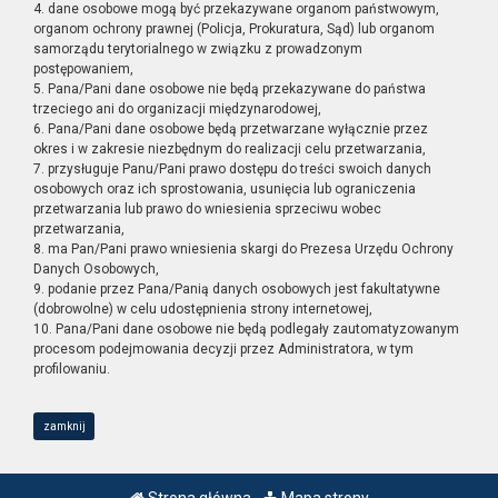
4. dane osobowe mogą być przekazywane organom państwowym,
organom ochrony prawnej (Policja, Prokuratura, Sąd) lub organom
samorządu terytorialnego w związku z prowadzonym
postępowaniem,
5. Pana/Pani dane osobowe nie będą przekazywane do państwa
trzeciego ani do organizacji międzynarodowej,
6. Pana/Pani dane osobowe będą przetwarzane wyłącznie przez
okres i w zakresie niezbędnym do realizacji celu przetwarzania,
7. przysługuje Panu/Pani prawo dostępu do treści swoich danych
osobowych oraz ich sprostowania, usunięcia lub ograniczenia
przetwarzania lub prawo do wniesienia sprzeciwu wobec
przetwarzania,
8. ma Pan/Pani prawo wniesienia skargi do Prezesa Urzędu Ochrony
Danych Osobowych,
9. podanie przez Pana/Panią danych osobowych jest fakultatywne
(dobrowolne) w celu udostępnienia strony internetowej,
10. Pana/Pani dane osobowe nie będą podlegały zautomatyzowanym
procesom podejmowania decyzji przez Administratora, w tym
profilowaniu.
zamknij
Strona główna
Mapa strony