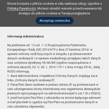
Strona korzysta z plików cookies w celu realizacji usług i zgodnie z
Polityką Prywatności
. Możesz określić warunki przechowywania lub
dostępu do plików cookies w Twojej przeglądarce.
Akceptuję ciasteczka
Informacja Administratora
Na podstawie art. 13 ust. 1 i 2 Rozporządzenia Parlamentu
Europejskiego i Rady (UE) 2016/679 z dnia 27 kwietnia 2016r. w
sprawie ochrony osób fizycznych w związku z przetwarzaniem
danych osobowych i w sprawie swobodnego przepływu takich danych
oraz uchylenia dyrektywy 95/46/WE (ogólne rozporządzenie o
ochronie danych), Dz. U. UE. L. 2016.119.1 z dnia 4 maja 2016r., dalej
RODO informuję:
1. dane Administratora i Inspektora Ochrony Danych znajdują się w
linku „Ochrona danych osobowych”,
2. Pana/Pani dane osobowe w postaci adresu IP, są przetwarzane w
celu udostępniania strony internetowej oraz wypełnienia obowiązków
prawnych spoczywających na administratorze(art.6 ust.1 lit.c RODO),
3. jeżeli korzysta Pan/Pani z odnośnika na stronie będącego adresem
e-mail placówki to zgadza się Pan/Pani na przetwarzanie danych w
celu udzielenia odpowiedzi,