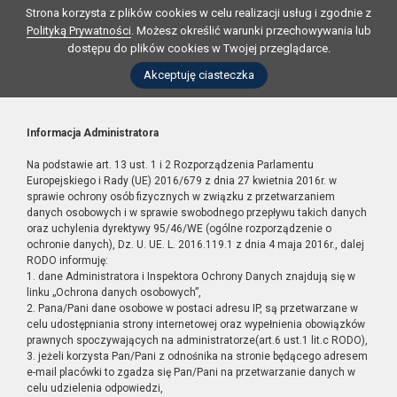
Strona korzysta z plików cookies w celu realizacji usług i zgodnie z
Polityką Prywatności
. Możesz określić warunki przechowywania lub
dostępu do plików cookies w Twojej przeglądarce.
Akceptuję ciasteczka
Informacja Administratora
Na podstawie art. 13 ust. 1 i 2 Rozporządzenia Parlamentu
Europejskiego i Rady (UE) 2016/679 z dnia 27 kwietnia 2016r. w
sprawie ochrony osób fizycznych w związku z przetwarzaniem
danych osobowych i w sprawie swobodnego przepływu takich danych
oraz uchylenia dyrektywy 95/46/WE (ogólne rozporządzenie o
ochronie danych), Dz. U. UE. L. 2016.119.1 z dnia 4 maja 2016r., dalej
RODO informuję:
1. dane Administratora i Inspektora Ochrony Danych znajdują się w
linku „Ochrona danych osobowych”,
2. Pana/Pani dane osobowe w postaci adresu IP, są przetwarzane w
celu udostępniania strony internetowej oraz wypełnienia obowiązków
prawnych spoczywających na administratorze(art.6 ust.1 lit.c RODO),
3. jeżeli korzysta Pan/Pani z odnośnika na stronie będącego adresem
e-mail placówki to zgadza się Pan/Pani na przetwarzanie danych w
celu udzielenia odpowiedzi,