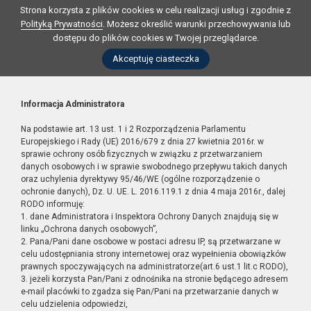
Strona korzysta z plików cookies w celu realizacji usług i zgodnie z
Polityką Prywatności
. Możesz określić warunki przechowywania lub
dostępu do plików cookies w Twojej przeglądarce.
Akceptuję ciasteczka
Informacja Administratora
Na podstawie art. 13 ust. 1 i 2 Rozporządzenia Parlamentu
Europejskiego i Rady (UE) 2016/679 z dnia 27 kwietnia 2016r. w
sprawie ochrony osób fizycznych w związku z przetwarzaniem
danych osobowych i w sprawie swobodnego przepływu takich danych
oraz uchylenia dyrektywy 95/46/WE (ogólne rozporządzenie o
ochronie danych), Dz. U. UE. L. 2016.119.1 z dnia 4 maja 2016r., dalej
RODO informuję:
1. dane Administratora i Inspektora Ochrony Danych znajdują się w
linku „Ochrona danych osobowych”,
2. Pana/Pani dane osobowe w postaci adresu IP, są przetwarzane w
celu udostępniania strony internetowej oraz wypełnienia obowiązków
prawnych spoczywających na administratorze(art.6 ust.1 lit.c RODO),
3. jeżeli korzysta Pan/Pani z odnośnika na stronie będącego adresem
e-mail placówki to zgadza się Pan/Pani na przetwarzanie danych w
celu udzielenia odpowiedzi,