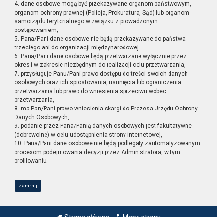
4. dane osobowe mogą być przekazywane organom państwowym,
organom ochrony prawnej (Policja, Prokuratura, Sąd) lub organom
samorządu terytorialnego w związku z prowadzonym
postępowaniem,
5. Pana/Pani dane osobowe nie będą przekazywane do państwa
trzeciego ani do organizacji międzynarodowej,
6. Pana/Pani dane osobowe będą przetwarzane wyłącznie przez
okres i w zakresie niezbędnym do realizacji celu przetwarzania,
7. przysługuje Panu/Pani prawo dostępu do treści swoich danych
osobowych oraz ich sprostowania, usunięcia lub ograniczenia
przetwarzania lub prawo do wniesienia sprzeciwu wobec
przetwarzania,
8. ma Pan/Pani prawo wniesienia skargi do Prezesa Urzędu Ochrony
Danych Osobowych,
9. podanie przez Pana/Panią danych osobowych jest fakultatywne
(dobrowolne) w celu udostępnienia strony internetowej,
10. Pana/Pani dane osobowe nie będą podlegały zautomatyzowanym
procesom podejmowania decyzji przez Administratora, w tym
profilowaniu.
zamknij
Strona główna
Mapa strony