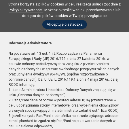
Strona korzysta z plików cookies w celu realizacji usług i zgodnie z
Polityką Prywatności
. Możesz określić warunki przechowywania lub
dostępu do plików cookies w Twojej przeglądarce.
Akceptuję ciasteczka
Informacja Administratora
Na podstawie art. 13 ust. 1 i 2 Rozporządzenia Parlamentu
Europejskiego i Rady (UE) 2016/679 z dnia 27 kwietnia 2016r. w
sprawie ochrony osób fizycznych w związku z przetwarzaniem
danych osobowych i w sprawie swobodnego przepływu takich danych
oraz uchylenia dyrektywy 95/46/WE (ogólne rozporządzenie o
ochronie danych), Dz. U. UE. L. 2016.119.1 z dnia 4 maja 2016r., dalej
RODO informuję:
1. dane Administratora i Inspektora Ochrony Danych znajdują się w
linku „Ochrona danych osobowych”,
2. Pana/Pani dane osobowe w postaci adresu IP, są przetwarzane w
celu udostępniania strony internetowej oraz wypełnienia obowiązków
prawnych spoczywających na administratorze(art.6 ust.1 lit.c RODO),
3. jeżeli korzysta Pan/Pani z odnośnika na stronie będącego adresem
e-mail placówki to zgadza się Pan/Pani na przetwarzanie danych w
celu udzielenia odpowiedzi,