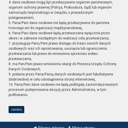
4. dane osobowe mogą być przekazywane organom państwowym,
organom ochrony prawnej (Policja, Prokuratura, Sąd) lub organom
samorządu terytorialnego w związku z prowadzonym
postępowaniem,
5. Pana/Pani dane osobowe nie będą przekazywane do państwa
trzeciego ani do organizacji międzynarodowej,
6. Pana/Pani dane osobowe będą przetwarzane wyłącznie przez
okres i w zakresie niezbędnym do realizacji celu przetwarzania,
7. przysługuje Panu/Pani prawo dostępu do treści swoich danych
osobowych oraz ich sprostowania, usunięcia lub ograniczenia
przetwarzania lub prawo do wniesienia sprzeciwu wobec
przetwarzania,
8. ma Pan/Pani prawo wniesienia skargi do Prezesa Urzędu Ochrony
Danych Osobowych,
9. podanie przez Pana/Panią danych osobowych jest fakultatywne
(dobrowolne) w celu udostępnienia strony internetowej,
10. Pana/Pani dane osobowe nie będą podlegały zautomatyzowanym
procesom podejmowania decyzji przez Administratora, w tym
profilowaniu.
zamknij
Strona główna
Mapa strony