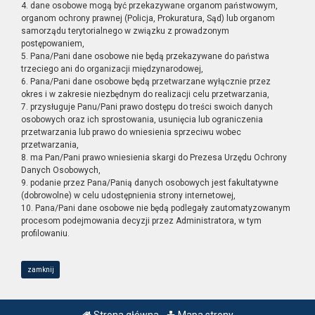
4. dane osobowe mogą być przekazywane organom państwowym,
organom ochrony prawnej (Policja, Prokuratura, Sąd) lub organom
samorządu terytorialnego w związku z prowadzonym
postępowaniem,
5. Pana/Pani dane osobowe nie będą przekazywane do państwa
trzeciego ani do organizacji międzynarodowej,
6. Pana/Pani dane osobowe będą przetwarzane wyłącznie przez
okres i w zakresie niezbędnym do realizacji celu przetwarzania,
7. przysługuje Panu/Pani prawo dostępu do treści swoich danych
osobowych oraz ich sprostowania, usunięcia lub ograniczenia
przetwarzania lub prawo do wniesienia sprzeciwu wobec
przetwarzania,
8. ma Pan/Pani prawo wniesienia skargi do Prezesa Urzędu Ochrony
Danych Osobowych,
9. podanie przez Pana/Panią danych osobowych jest fakultatywne
(dobrowolne) w celu udostępnienia strony internetowej,
10. Pana/Pani dane osobowe nie będą podlegały zautomatyzowanym
procesom podejmowania decyzji przez Administratora, w tym
profilowaniu.
zamknij
Strona główna
Mapa strony