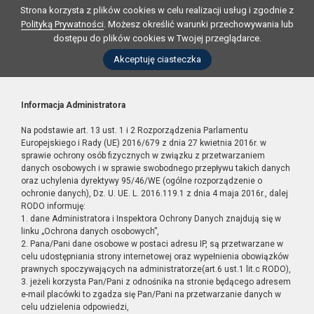
Strona korzysta z plików cookies w celu realizacji usług i zgodnie z
Polityką Prywatności
. Możesz określić warunki przechowywania lub
dostępu do plików cookies w Twojej przeglądarce.
Akceptuję ciasteczka
Informacja Administratora
Na podstawie art. 13 ust. 1 i 2 Rozporządzenia Parlamentu
Europejskiego i Rady (UE) 2016/679 z dnia 27 kwietnia 2016r. w
sprawie ochrony osób fizycznych w związku z przetwarzaniem
danych osobowych i w sprawie swobodnego przepływu takich danych
oraz uchylenia dyrektywy 95/46/WE (ogólne rozporządzenie o
ochronie danych), Dz. U. UE. L. 2016.119.1 z dnia 4 maja 2016r., dalej
RODO informuję:
1. dane Administratora i Inspektora Ochrony Danych znajdują się w
linku „Ochrona danych osobowych”,
2. Pana/Pani dane osobowe w postaci adresu IP, są przetwarzane w
celu udostępniania strony internetowej oraz wypełnienia obowiązków
prawnych spoczywających na administratorze(art.6 ust.1 lit.c RODO),
3. jeżeli korzysta Pan/Pani z odnośnika na stronie będącego adresem
e-mail placówki to zgadza się Pan/Pani na przetwarzanie danych w
celu udzielenia odpowiedzi,