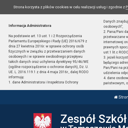
Strona korzysta z plików cookies w celu realizacji usług i zgodnie z
P
Danych znajduj
Informacja Administratora
osobowych”,
2. Pana/Pani d
Na podstawie art. 13 ust. 1 i 2 Rozporządzenia
przetwarzane w
Parlamentu Europejskiego i Rady (UE) 2016/679 z
internetowej o
dnia 27 kwietnia 2016r. w sprawie ochrony osób
prawnych spocz
fizycznych w związku z przetwarzaniem danych
ust.1 lit.c RODO
osobowych i w sprawie swobodnego przepływu
3. jeżeli korzy
takich danych oraz uchylenia dyrektywy 95/46/WE
będącego adres
(ogólne rozporządzenie o ochronie danych), Dz. U.
Pan/Pani na pr
UE. L. 2016.119.1 z dnia 4 maja 2016r., dalej RODO
udzielenia odp
informuję:
4. dane osobo
1. dane Administratora i Inspektora Ochrony
państwowym, or
Stro
Zespół Szkó