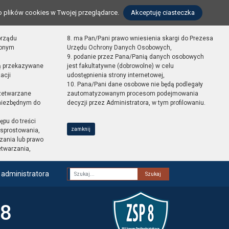
o plików cookies w Twojej przeglądarce.
Akceptuję ciasteczka
orządu
8. ma Pan/Pani prawo wniesienia skargi do Prezesa
zonym
Urzędu Ochrony Danych Osobowych,
9. podanie przez Pana/Panią danych osobowych
ą przekazywane
jest fakultatywne (dobrowolne) w celu
acji
udostępnienia strony internetowej,
10. Pana/Pani dane osobowe nie będą podlegały
zetwarzane
zautomatyzowanym procesom podejmowania
 niezbędnym do
decyzji przez Administratora, w tym profilowaniu.
ępu do treści
zamknij
sprostowania,
zania lub prawo
etwarzania,
 administratora
Fraza
 8