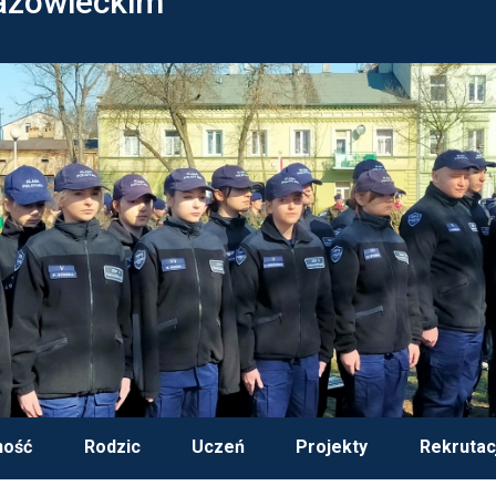
azowieckim
ność
Rodzic
Uczeń
Projekty
Rekrutac