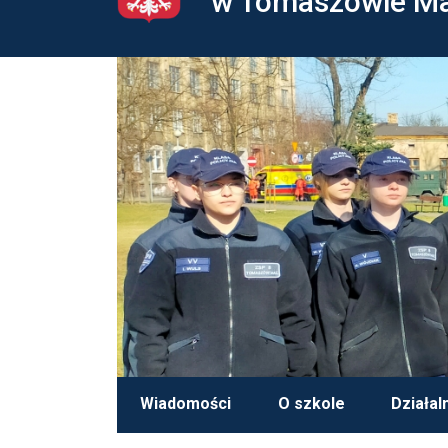
w Tomaszowie M
Wiadomości
O szkole
Działal