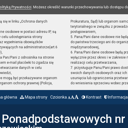
olityką Prywatności
. Możesz określić warunki przechowywania lub dostępu d
ą się w linku „Ochrona danych
Prokuratura, Sąd) lub organom sam
terytorialnego w związku z prowad
ane osobowe w postaci adresu IP, są
postępowaniem,
 celu udostępniania strony
5. Pana/Pani dane osobowe nie będ
raz wypełnienia obowiązków
do państwa trzeciego ani do organiz
ywających na administratorze(art.6
międzynarodowej,
),
6. Pana/Pani dane osobowe będą pr
sta Pan/Pani z odnośnika na stronie
wyłącznie przez okres i w zakresie
em e-mail placówki to zgadza się
realizacji celu przetwarzania,
zetwarzanie danych w celu
7. przysługuje Panu/Pani prawo dost
owiedzi,
swoich danych osobowych oraz ich 
we mogą być przekazywane organom
usunięcia lub ograniczenia przetwar
ganom ochrony prawnej (Policja,
do wniesienia sprzeciwu wobec prz
na główna
Mapa strony
Czcionka
Kontrast
Informacja
ł Ponadpodstawowych nr