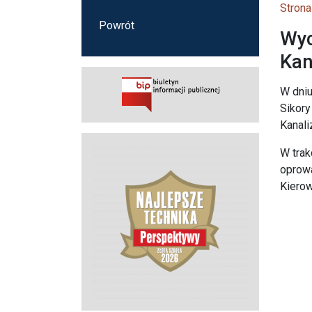
Strona
Powrót
Wyc
Kan
W dniu
Sikory
Kanal
W trak
oprowa
Kierow