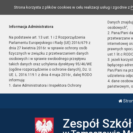
Strona korzysta z plików cookies w celu realizacji usług i zgodnie z
P
Danych znajduj
Informacja Administratora
osobowych”,
2. Pana/Pani d
Na podstawie art. 13 ust. 1 i 2 Rozporządzenia
przetwarzane w
Parlamentu Europejskiego i Rady (UE) 2016/679 z
internetowej o
dnia 27 kwietnia 2016r. w sprawie ochrony osób
prawnych spocz
fizycznych w związku z przetwarzaniem danych
ust.1 lit.c RODO
osobowych i w sprawie swobodnego przepływu
3. jeżeli korzy
takich danych oraz uchylenia dyrektywy 95/46/WE
będącego adres
(ogólne rozporządzenie o ochronie danych), Dz. U.
Pan/Pani na pr
UE. L. 2016.119.1 z dnia 4 maja 2016r., dalej RODO
udzielenia odp
informuję:
4. dane osobo
1. dane Administratora i Inspektora Ochrony
państwowym, or
Stro
Zespół Szkó