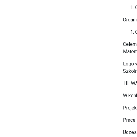
Organ
Celem 
Matema
Logo 
Szkoln
III. 
W konk
Projek
Prace 
Uczest