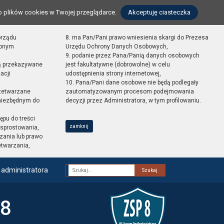
o plików cookies w Twojej przeglądarce.
Akceptuję ciasteczka
orządu
8. ma Pan/Pani prawo wniesienia skargi do Prezesa
zonym
Urzędu Ochrony Danych Osobowych,
9. podanie przez Pana/Panią danych osobowych
ą przekazywane
jest fakultatywne (dobrowolne) w celu
acji
udostępnienia strony internetowej,
10. Pana/Pani dane osobowe nie będą podlegały
zetwarzane
zautomatyzowanym procesom podejmowania
 niezbędnym do
decyzji przez Administratora, w tym profilowaniu.
ępu do treści
zamknij
sprostowania,
zania lub prawo
etwarzania,
 administratora
Fraza
 8