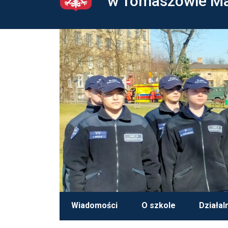
w Tomaszowie M
Wiadomości
O szkole
Działal