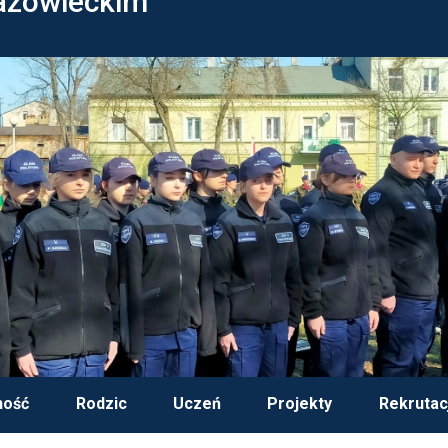
azowieckim
ność
Rodzic
Uczeń
Projekty
Rekrutac