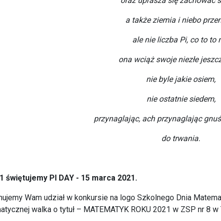
oraz uprasza się zachować s
a także ziemia i niebo prze
ale nie liczba Pi, co to to n
ona wciąż swoje niezłe jeszcz
nie byle jakie osiem,
nie ostatnie siedem,
przynaglając, ach przynaglając gnu
do trwania.
1 świętujemy PI DAY - 15 marca 2021.
ujemy Wam udział w konkursie na logo Szkolnego Dnia Matematy
atycznej walka o tytuł – MATEMATYK ROKU 2021 w ZSP nr 8 w