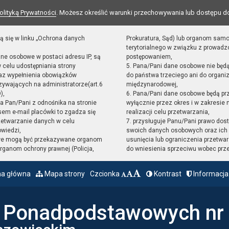
olityką Prywatności
. Możesz określić warunki przechowywania lub dostępu d
ą się w linku „Ochrona danych
Prokuratura, Sąd) lub organom sam
terytorialnego w związku z prowad
ane osobowe w postaci adresu IP, są
postępowaniem,
 celu udostępniania strony
5. Pana/Pani dane osobowe nie będ
raz wypełnienia obowiązków
do państwa trzeciego ani do organiz
ywających na administratorze(art.6
międzynarodowej,
),
6. Pana/Pani dane osobowe będą pr
sta Pan/Pani z odnośnika na stronie
wyłącznie przez okres i w zakresie
em e-mail placówki to zgadza się
realizacji celu przetwarzania,
zetwarzanie danych w celu
7. przysługuje Panu/Pani prawo dost
owiedzi,
swoich danych osobowych oraz ich 
we mogą być przekazywane organom
usunięcia lub ograniczenia przetwar
ganom ochrony prawnej (Policja,
do wniesienia sprzeciwu wobec prz
na główna
Mapa strony
Czcionka
Kontrast
Informacja
ł Ponadpodstawowych nr