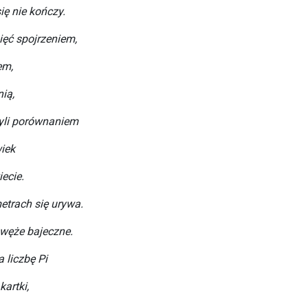
ię nie kończy.
ięć spojrzeniem,
em,
ią,
zyli porównaniem
iek
ecie.
etrach się urywa.
 węże bajeczne.
 liczbę Pi
kartki,