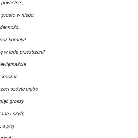
 powietrze,
, prosto w niebo,
zdenność.
rkocz komety!
ę w lada przestrzeni!
iewiętnaście
 koszuli
zeci szóste piętro
pięć groszy
da i szyfr,
 a piej