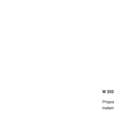
W 202
Propon
matem