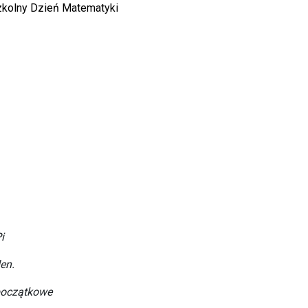
zkolny Dzień Matematyki
i
en.
 początkowe