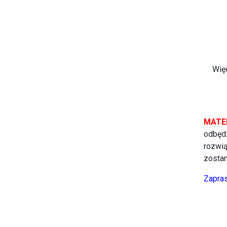
Więc
MATEM
odbędz
rozwią
zostan
Zapras