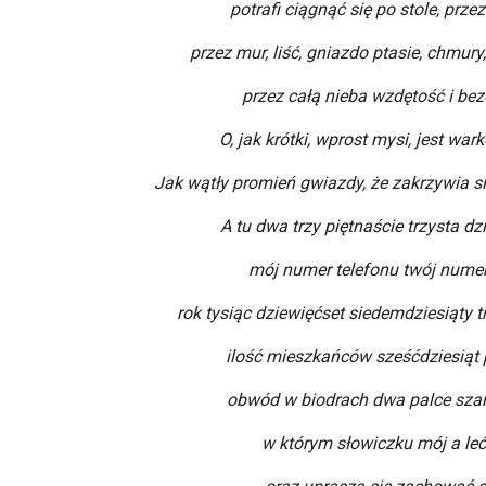
potrafi ciągnąć się po stole, przez
przez mur, liść, gniazdo ptasie, chmury
przez całą nieba wzdętość i be
O, jak krótki, wprost mysi, jest wa
Jak wątły promień gwiazdy, że zakrzywia si
A tu dwa trzy piętnaście trzysta dz
mój numer telefonu twój numer
rok tysiąc dziewięćset siedemdziesiąty tr
ilość mieszkańców sześćdziesiąt 
obwód w biodrach dwa palce szara
w którym słowiczku mój a leć,