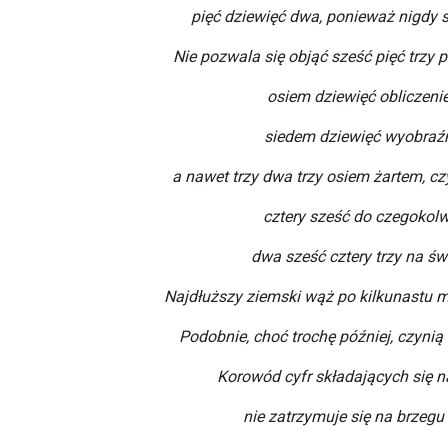
pięć dziewięć dwa, ponieważ nigdy s
Nie pozwala się objąć sześć pięć trzy p
osiem dziewięć obliczeni
siedem dziewięć wyobraźn
a nawet trzy dwa trzy osiem żartem, c
cztery sześć do czegokolw
dwa sześć cztery trzy na świ
Najdłuższy ziemski wąż po kilkunastu m
Podobnie, choć trochę później, czynią
Korowód cyfr składających się na
nie zatrzymuje się na brzegu 