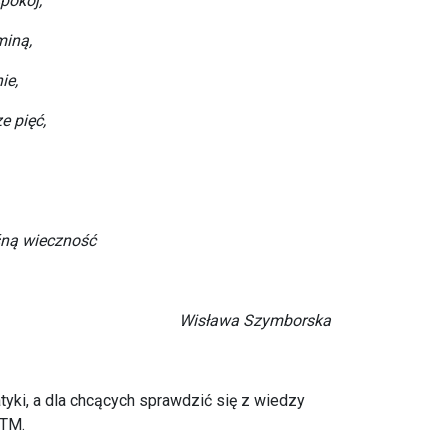
pokój,
miną,
ie,
e pięć,
śną wieczność
Wisława Szymborska
ki, a dla chcących sprawdzić się z wiedzy
 TM.