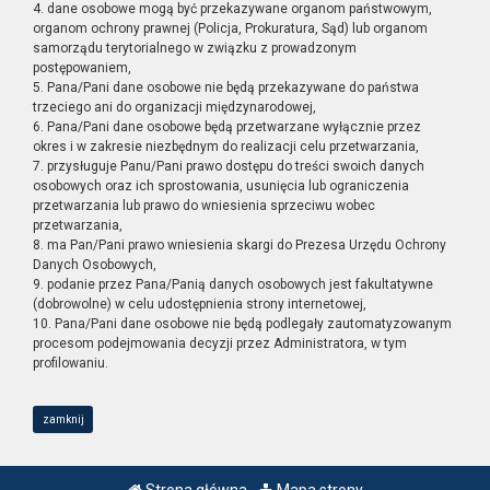
4. dane osobowe mogą być przekazywane organom państwowym,
organom ochrony prawnej (Policja, Prokuratura, Sąd) lub organom
samorządu terytorialnego w związku z prowadzonym
postępowaniem,
5. Pana/Pani dane osobowe nie będą przekazywane do państwa
trzeciego ani do organizacji międzynarodowej,
6. Pana/Pani dane osobowe będą przetwarzane wyłącznie przez
okres i w zakresie niezbędnym do realizacji celu przetwarzania,
7. przysługuje Panu/Pani prawo dostępu do treści swoich danych
osobowych oraz ich sprostowania, usunięcia lub ograniczenia
przetwarzania lub prawo do wniesienia sprzeciwu wobec
przetwarzania,
8. ma Pan/Pani prawo wniesienia skargi do Prezesa Urzędu Ochrony
Danych Osobowych,
9. podanie przez Pana/Panią danych osobowych jest fakultatywne
(dobrowolne) w celu udostępnienia strony internetowej,
10. Pana/Pani dane osobowe nie będą podlegały zautomatyzowanym
procesom podejmowania decyzji przez Administratora, w tym
profilowaniu.
zamknij
Strona główna
Mapa strony