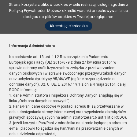
Strona korzysta z plików cookies w celu realizacji usług i zgodnie z
Polityką Prywatności
. Możesz określić warunki przechowywania lub
dostępu do plików cookies w Twojej przeglądarce.
Akceptuję ciasteczka
Informacja Administratora
Na podstawie art. 13 ust. 1 i 2 Rozporządzenia Parlamentu
Europejskiego i Rady (UE) 2016/679 z dnia 27 kwietnia 2016r. w
sprawie ochrony osób fizycznych w związku z przetwarzaniem
danych osobowych i w sprawie swobodnego przepływu takich danych
oraz uchylenia dyrektywy 95/46/WE (ogólne rozporządzenie o
ochronie danych), Dz. U. UE. L. 2016.119.1 z dnia 4 maja 2016r., dalej
RODO informuję:
1. dane Administratora i Inspektora Ochrony Danych znajdują się w
linku „Ochrona danych osobowych”,
2. Pana/Pani dane osobowe w postaci adresu IP, są przetwarzane w
celu udostępniania strony internetowej oraz wypełnienia obowiązków
prawnych spoczywających na administratorze(art.6 ust.1 lit.c RODO),
3. jeżeli korzysta Pan/Pani z odnośnika na stronie będącego adresem
e-mail placówki to zgadza się Pan/Pani na przetwarzanie danych w
celu udzielenia odpowiedzi,