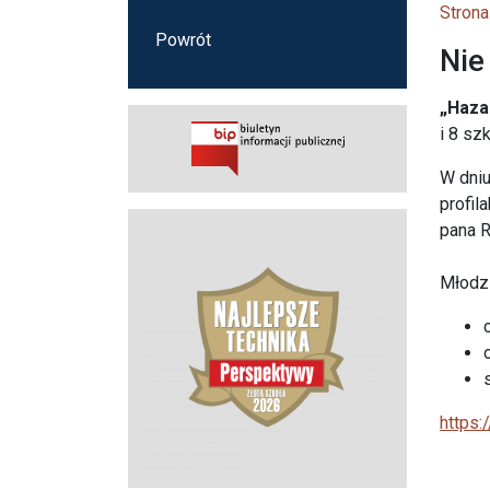
Strona
Powrót
Nie
„Hazar
i 8 s
W dniu
profil
pana R
Młodzi
https: