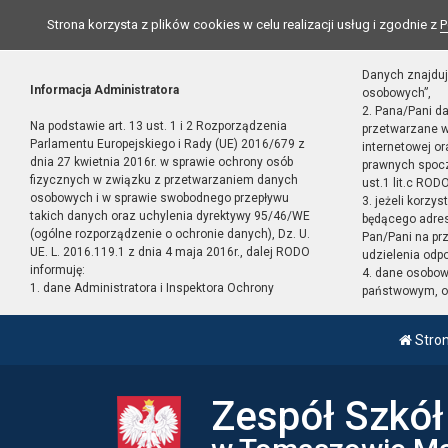
Strona korzysta z plików cookies w celu realizacji usług i zgodnie z
P
Danych znajduj
Informacja Administratora
osobowych”,
2. Pana/Pani d
Na podstawie art. 13 ust. 1 i 2 Rozporządzenia
przetwarzane w
Parlamentu Europejskiego i Rady (UE) 2016/679 z
internetowej o
dnia 27 kwietnia 2016r. w sprawie ochrony osób
prawnych spocz
fizycznych w związku z przetwarzaniem danych
ust.1 lit.c RODO
osobowych i w sprawie swobodnego przepływu
3. jeżeli korzy
takich danych oraz uchylenia dyrektywy 95/46/WE
będącego adres
(ogólne rozporządzenie o ochronie danych), Dz. U.
Pan/Pani na pr
UE. L. 2016.119.1 z dnia 4 maja 2016r., dalej RODO
udzielenia odp
informuję:
4. dane osobo
1. dane Administratora i Inspektora Ochrony
państwowym, or
Stro
Zespół Szkó