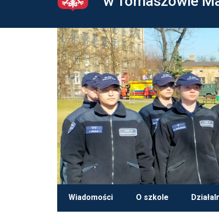
w Tomaszowie M
Wiadomości
O szkole
Działal