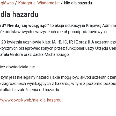
 główna
Kategoria: Wiadomości
Nie dla hazardu
 dla hazardu
d? Nie daj się wciągnąć!”
to akcja edukacyjna Krajowej Admini
zkół podstawowych i wszystkich szkół ponadpodstawowych.
 20 kwietnia uczniowie klas: IA, IB, IC, IP, IE oraz II A uczestn
aktycznych przeprowadzonych przez funkcjonariuszy Urzędu Ce
afała Gintera oraz Jacka Michalskiego.
eż dowiedziała się:
czym jest nielegalny hazard i jakie mogą być skutki uczestniczen
o zagrożeniach wynikających z hazardu, w tym z pozornie bezpie
skutkach uzależnienia od hazardu
//www.gov.pl/web/nie-dla-hazardu