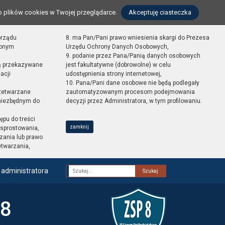
o plików cookies w Twojej przeglądarce.
Akceptuję ciasteczka
orządu
8. ma Pan/Pani prawo wniesienia skargi do Prezesa
zonym
Urzędu Ochrony Danych Osobowych,
9. podanie przez Pana/Panią danych osobowych
ą przekazywane
jest fakultatywne (dobrowolne) w celu
acji
udostępnienia strony internetowej,
10. Pana/Pani dane osobowe nie będą podlegały
zetwarzane
zautomatyzowanym procesom podejmowania
 niezbędnym do
decyzji przez Administratora, w tym profilowaniu.
ępu do treści
zamknij
sprostowania,
zania lub prawo
etwarzania,
 administratora
Fraza
 8