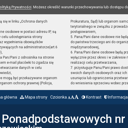
olityką Prywatności
. Możesz określić warunki przechowywania lub dostępu d
ą się w linku „Ochrona danych
Prokuratura, Sąd) lub organom sam
terytorialnego w związku z prowad
ane osobowe w postaci adresu IP, są
postępowaniem,
 celu udostępniania strony
5. Pana/Pani dane osobowe nie będ
raz wypełnienia obowiązków
do państwa trzeciego ani do organiz
ywających na administratorze(art.6
międzynarodowej,
),
6. Pana/Pani dane osobowe będą pr
sta Pan/Pani z odnośnika na stronie
wyłącznie przez okres i w zakresie
em e-mail placówki to zgadza się
realizacji celu przetwarzania,
zetwarzanie danych w celu
7. przysługuje Panu/Pani prawo dost
owiedzi,
swoich danych osobowych oraz ich 
we mogą być przekazywane organom
usunięcia lub ograniczenia przetwar
ganom ochrony prawnej (Policja,
do wniesienia sprzeciwu wobec prz
na główna
Mapa strony
Czcionka
Kontrast
Informacja
ł Ponadpodstawowych nr