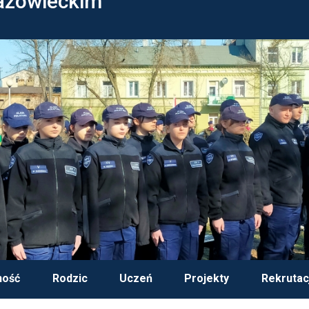
azowieckim
ność
Rodzic
Uczeń
Projekty
Rekrutac