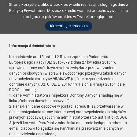
Strona korzysta z plików cookies w celu realizacji usług i zgodnie z
Polityką Prywatności
. Możesz określić warunki przechowywania lub
dostępu do plików cookies w Twojej przeglądarce.
Akceptuję ciasteczka
Informacja Administratora
Na podstawie art. 13 ust. 1 i 2 Rozporządzenia Parlamentu
Europejskiego i Rady (UE) 2016/679 z dnia 27 kwietnia 2016r. w
sprawie ochrony osób fizycznych w związku z przetwarzaniem
danych osobowych i w sprawie swobodnego przepływu takich danych
oraz uchylenia dyrektywy 95/46/WE (ogólne rozporządzenie o
ochronie danych), Dz. U. UE. L. 2016.119.1 z dnia 4 maja 2016r., dalej
RODO informuję:
1. dane Administratora i Inspektora Ochrony Danych znajdują się w
linku „Ochrona danych osobowych”,
2. Pana/Pani dane osobowe w postaci adresu IP, są przetwarzane w
celu udostępniania strony internetowej oraz wypełnienia obowiązków
prawnych spoczywających na administratorze(art.6 ust.1 lit.c RODO),
3. jeżeli korzysta Pan/Pani z odnośnika na stronie będącego adresem
e-mail placówki to zgadza się Pan/Pani na przetwarzanie danych w
celu udzielenia odpowiedzi,