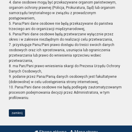
4. dane osobowe mogą być przekazywane organom państwowym,
organom ochrony prawnej (Policja, Prokuratura, Sąd) lub organom
samorządu terytorialnego w związku z prowadzonym
postępowaniem,
5. Pana/Pani dane osobowe nie będą przekazywane do państwa
trzeciego ani do organizacji międzynarodowej,
6. Pana/Pani dane osobowe będą przetwarzane wyłącznie przez
okres i w zakresie niezbędnym do realizacji celu przetwarzania,
7. przysługuje Panu/Pani prawo dostępu do treści swoich danych
osobowych oraz ich sprostowania, usunięcia lub ograniczenia
przetwarzania lub prawo do wniesienia sprzeciwu wobec
przetwarzania,
8. ma Pan/Pani prawo wniesienia skargi do Prezesa Urzędu Ochrony
Danych Osobowych,
9. podanie przez Pana/Panią danych osobowych jest fakultatywne
(dobrowolne) w celu udostępnienia strony internetowej,
10. Pana/Pani dane osobowe nie będą podlegały zautomatyzowanym
procesom podejmowania decyzji przez Administratora, w tym
profilowaniu.
zamknij
Strona główna
Mapa strony