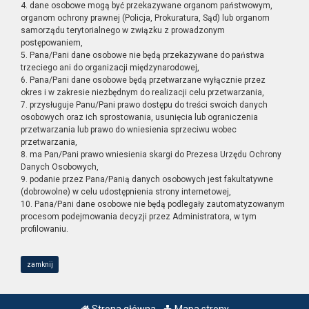
4. dane osobowe mogą być przekazywane organom państwowym,
organom ochrony prawnej (Policja, Prokuratura, Sąd) lub organom
samorządu terytorialnego w związku z prowadzonym
postępowaniem,
5. Pana/Pani dane osobowe nie będą przekazywane do państwa
trzeciego ani do organizacji międzynarodowej,
6. Pana/Pani dane osobowe będą przetwarzane wyłącznie przez
okres i w zakresie niezbędnym do realizacji celu przetwarzania,
7. przysługuje Panu/Pani prawo dostępu do treści swoich danych
osobowych oraz ich sprostowania, usunięcia lub ograniczenia
przetwarzania lub prawo do wniesienia sprzeciwu wobec
przetwarzania,
8. ma Pan/Pani prawo wniesienia skargi do Prezesa Urzędu Ochrony
Danych Osobowych,
9. podanie przez Pana/Panią danych osobowych jest fakultatywne
(dobrowolne) w celu udostępnienia strony internetowej,
10. Pana/Pani dane osobowe nie będą podlegały zautomatyzowanym
procesom podejmowania decyzji przez Administratora, w tym
profilowaniu.
zamknij
Strona główna
Mapa strony