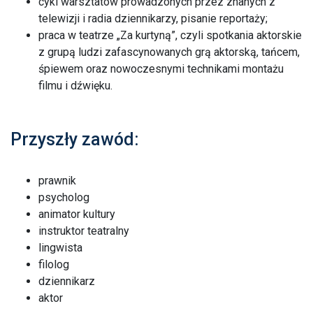
cykl warsztatów prowadzonych przez znanych z
telewizji i radia dziennikarzy, pisanie reportaży;
praca w teatrze „Za kurtyną”, czyli spotkania aktorskie
z grupą ludzi zafascynowanych grą aktorską, tańcem,
śpiewem oraz nowoczesnymi technikami montażu
filmu i dźwięku.
Przyszły zawód:
prawnik
psycholog
animator kultury
instruktor teatralny
lingwista
filolog
dziennikarz
aktor