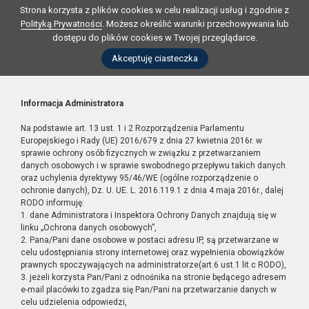
Strona korzysta z plików cookies w celu realizacji usług i zgodnie z
Polityką Prywatności
. Możesz określić warunki przechowywania lub
dostępu do plików cookies w Twojej przeglądarce.
Akceptuję ciasteczka
Informacja Administratora
Na podstawie art. 13 ust. 1 i 2 Rozporządzenia Parlamentu
Europejskiego i Rady (UE) 2016/679 z dnia 27 kwietnia 2016r. w
sprawie ochrony osób fizycznych w związku z przetwarzaniem
danych osobowych i w sprawie swobodnego przepływu takich danych
oraz uchylenia dyrektywy 95/46/WE (ogólne rozporządzenie o
ochronie danych), Dz. U. UE. L. 2016.119.1 z dnia 4 maja 2016r., dalej
RODO informuję:
1. dane Administratora i Inspektora Ochrony Danych znajdują się w
linku „Ochrona danych osobowych”,
2. Pana/Pani dane osobowe w postaci adresu IP, są przetwarzane w
celu udostępniania strony internetowej oraz wypełnienia obowiązków
prawnych spoczywających na administratorze(art.6 ust.1 lit.c RODO),
3. jeżeli korzysta Pan/Pani z odnośnika na stronie będącego adresem
e-mail placówki to zgadza się Pan/Pani na przetwarzanie danych w
celu udzielenia odpowiedzi,