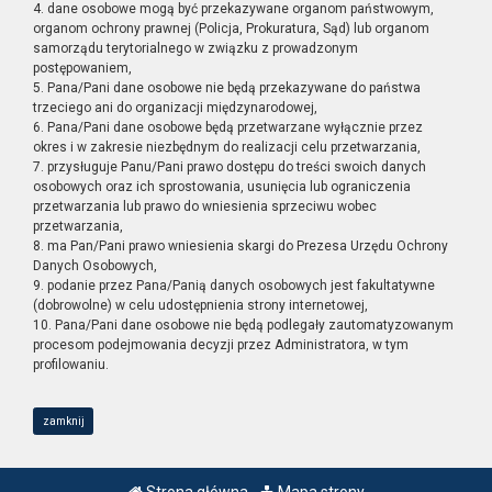
4. dane osobowe mogą być przekazywane organom państwowym,
organom ochrony prawnej (Policja, Prokuratura, Sąd) lub organom
samorządu terytorialnego w związku z prowadzonym
postępowaniem,
5. Pana/Pani dane osobowe nie będą przekazywane do państwa
trzeciego ani do organizacji międzynarodowej,
6. Pana/Pani dane osobowe będą przetwarzane wyłącznie przez
okres i w zakresie niezbędnym do realizacji celu przetwarzania,
7. przysługuje Panu/Pani prawo dostępu do treści swoich danych
osobowych oraz ich sprostowania, usunięcia lub ograniczenia
przetwarzania lub prawo do wniesienia sprzeciwu wobec
przetwarzania,
8. ma Pan/Pani prawo wniesienia skargi do Prezesa Urzędu Ochrony
Danych Osobowych,
9. podanie przez Pana/Panią danych osobowych jest fakultatywne
(dobrowolne) w celu udostępnienia strony internetowej,
10. Pana/Pani dane osobowe nie będą podlegały zautomatyzowanym
procesom podejmowania decyzji przez Administratora, w tym
profilowaniu.
zamknij
Strona główna
Mapa strony