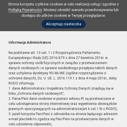
Strona korzysta z plików cookies w celu realizacji usług i zgodnie z
Polityką Prywatności
. Możesz określić warunki przechowywania lub
dostępu do plików cookies w Twojej przeglądarce.
Akceptuję ciasteczka
Informacja Administratora
Na podstawie art. 13 ust. 1 i 2 Rozporządzenia Parlamentu
Europejskiego i Rady (UE) 2016/679 z dnia 27 kwietnia 2016r. w
sprawie ochrony osób fizycznych w związku z przetwarzaniem
danych osobowych i w sprawie swobodnego przepływu takich danych
oraz uchylenia dyrektywy 95/46/WE (ogólne rozporządzenie o
ochronie danych), Dz. U. UE. L. 2016.119.1 z dnia 4 maja 2016r., dalej
RODO informuję:
1. dane Administratora i Inspektora Ochrony Danych znajdują się w
linku „Ochrona danych osobowych”,
2. Pana/Pani dane osobowe w postaci adresu IP, są przetwarzane w
celu udostępniania strony internetowej oraz wypełnienia obowiązków
prawnych spoczywających na administratorze(art.6 ust.1 lit.c RODO),
3. jeżeli korzysta Pan/Pani z odnośnika na stronie będącego adresem
e-mail placówki to zgadza się Pan/Pani na przetwarzanie danych w
celu udzielenia odpowiedzi,