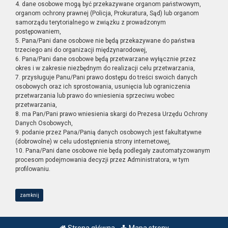
4. dane osobowe mogą być przekazywane organom państwowym,
organom ochrony prawnej (Policja, Prokuratura, Sąd) lub organom
samorządu terytorialnego w związku z prowadzonym
postępowaniem,
5. Pana/Pani dane osobowe nie będą przekazywane do państwa
trzeciego ani do organizacji międzynarodowej,
6. Pana/Pani dane osobowe będą przetwarzane wyłącznie przez
okres i w zakresie niezbędnym do realizacji celu przetwarzania,
7. przysługuje Panu/Pani prawo dostępu do treści swoich danych
osobowych oraz ich sprostowania, usunięcia lub ograniczenia
przetwarzania lub prawo do wniesienia sprzeciwu wobec
przetwarzania,
8. ma Pan/Pani prawo wniesienia skargi do Prezesa Urzędu Ochrony
Danych Osobowych,
9. podanie przez Pana/Panią danych osobowych jest fakultatywne
(dobrowolne) w celu udostępnienia strony internetowej,
10. Pana/Pani dane osobowe nie będą podlegały zautomatyzowanym
procesom podejmowania decyzji przez Administratora, w tym
profilowaniu.
zamknij
Strona główna
Mapa strony