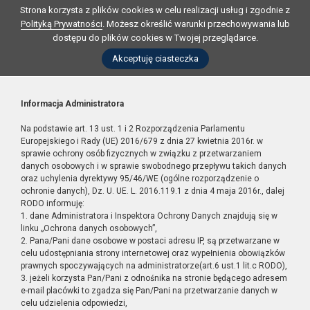
Strona korzysta z plików cookies w celu realizacji usług i zgodnie z
Polityką Prywatności
. Możesz określić warunki przechowywania lub
dostępu do plików cookies w Twojej przeglądarce.
Akceptuję ciasteczka
Informacja Administratora
Na podstawie art. 13 ust. 1 i 2 Rozporządzenia Parlamentu
Europejskiego i Rady (UE) 2016/679 z dnia 27 kwietnia 2016r. w
sprawie ochrony osób fizycznych w związku z przetwarzaniem
danych osobowych i w sprawie swobodnego przepływu takich danych
oraz uchylenia dyrektywy 95/46/WE (ogólne rozporządzenie o
ochronie danych), Dz. U. UE. L. 2016.119.1 z dnia 4 maja 2016r., dalej
RODO informuję:
1. dane Administratora i Inspektora Ochrony Danych znajdują się w
linku „Ochrona danych osobowych”,
2. Pana/Pani dane osobowe w postaci adresu IP, są przetwarzane w
celu udostępniania strony internetowej oraz wypełnienia obowiązków
prawnych spoczywających na administratorze(art.6 ust.1 lit.c RODO),
3. jeżeli korzysta Pan/Pani z odnośnika na stronie będącego adresem
e-mail placówki to zgadza się Pan/Pani na przetwarzanie danych w
celu udzielenia odpowiedzi,