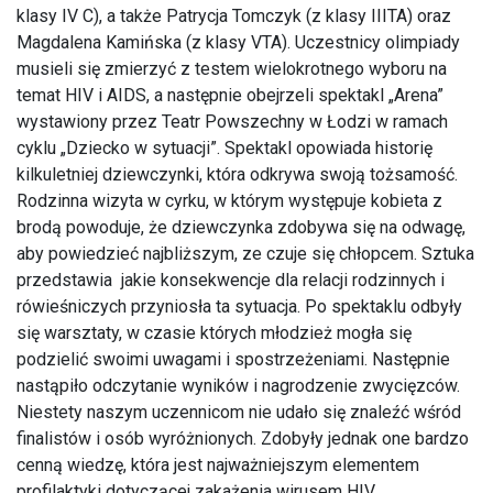
klasy IV C), a także Patrycja Tomczyk (z klasy IIITA) oraz
Magdalena Kamińska (z klasy VTA). Uczestnicy olimpiady
musieli się zmierzyć z testem wielokrotnego wyboru na
temat HIV i AIDS, a następnie obejrzeli spektakl „Arena”
wystawiony przez Teatr Powszechny w Łodzi w ramach
cyklu „Dziecko w sytuacji”. Spektakl opowiada historię
kilkuletniej dziewczynki, która odkrywa swoją tożsamość.
Rodzinna wizyta w cyrku, w którym występuje kobieta z
brodą powoduje, że dziewczynka zdobywa się na odwagę,
aby powiedzieć najbliższym, ze czuje się chłopcem. Sztuka
przedstawia jakie konsekwencje dla relacji rodzinnych i
rówieśniczych przyniosła ta sytuacja. Po spektaklu odbyły
się warsztaty, w czasie których młodzież mogła się
podzielić swoimi uwagami i spostrzeżeniami. Następnie
nastąpiło odczytanie wyników i nagrodzenie zwycięzców.
Niestety naszym uczennicom nie udało się znaleźć wśród
finalistów i osób wyróżnionych. Zdobyły jednak one bardzo
cenną wiedzę, która jest najważniejszym elementem
profilaktyki dotyczącej zakażenia wirusem HIV.