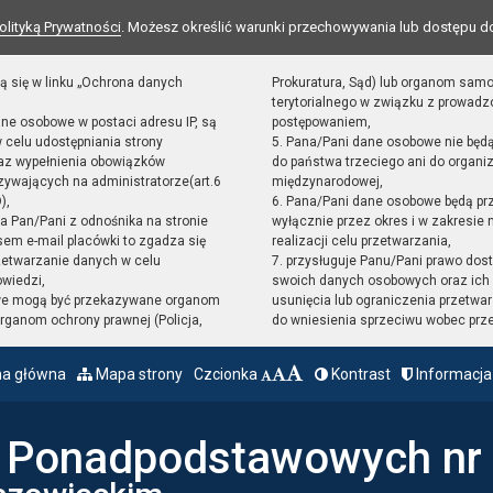
olityką Prywatności
. Możesz określić warunki przechowywania lub dostępu d
ą się w linku „Ochrona danych
Prokuratura, Sąd) lub organom sam
terytorialnego w związku z prowad
ane osobowe w postaci adresu IP, są
postępowaniem,
 celu udostępniania strony
5. Pana/Pani dane osobowe nie będ
raz wypełnienia obowiązków
do państwa trzeciego ani do organiz
ywających na administratorze(art.6
międzynarodowej,
),
6. Pana/Pani dane osobowe będą pr
sta Pan/Pani z odnośnika na stronie
wyłącznie przez okres i w zakresie
em e-mail placówki to zgadza się
realizacji celu przetwarzania,
zetwarzanie danych w celu
7. przysługuje Panu/Pani prawo dost
owiedzi,
swoich danych osobowych oraz ich 
we mogą być przekazywane organom
usunięcia lub ograniczenia przetwar
ganom ochrony prawnej (Policja,
do wniesienia sprzeciwu wobec prz
na główna
Mapa strony
Czcionka
Kontrast
Informacja
ł Ponadpodstawowych nr