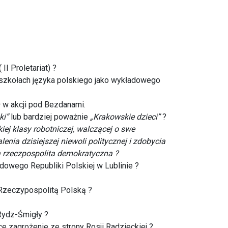
II Proletariat) ?
zkołach języka polskiego jako wykładowego
 w akcji pod Bezdanami.
ki”
lub bardziej poważnie
„Krakowskie dzieci”
?
iej klasy robotniczej, walczącej o swe
nia dzisiejszej niewoli politycznej i zdobycia
ła rzeczpospolita demokratyczna ?
owego Republiki Polskiej w Lublinie ?
Rzeczypospolitą Polską ?
Rydz-Śmigły ?
e zagrożenie ze strony Rosji Radzieckiej ?