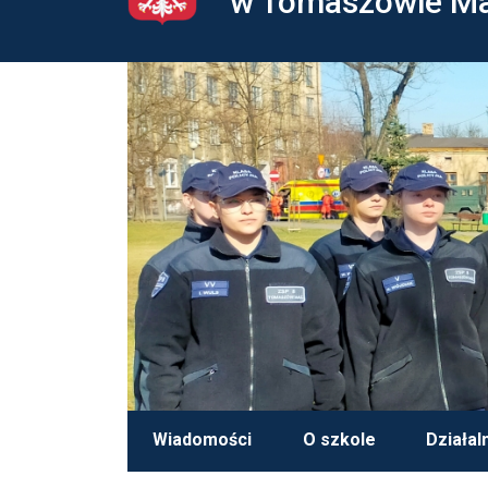
w Tomaszowie M
Wiadomości
O szkole
Działal