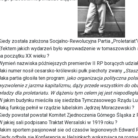
Kiedy została założona Socjalno-Rewolucyjna Partia „Proletariat”( 
Efektem jakich wydarzeń było wprowadzenie w tomaszowskich s
na początku XX wieku ?
Wymień nazwiska późniejszych premierów II RP borących udział
Jaki numer nosił cesarsko-królewski pułk piechoty zwany
„Stasz
Jaka partia głosiła ten program:
jako organizacja polityczna polsk
wyzwolenie z jarzma kapitalizmu, dąży przede wszystkim do obale
władzy dla proletariatu. W dążeniu tym celem jej jest niepodleg
W jakim budynku mieściła się siedziba Tymczasowego Rządu Lud
Jaką funkcję pełnił w rządzie lubelskim Jędrzej Moraczewski ?
Kiedy powstał powstał Komitet Zjednoczenia Górnego Śląska z 
W jakiej sali podpisano Traktat Wersalski w 1919 roku ?
Jakim sportem pasjonował sie od czasów legionowych Edward 
Kiedy odbyła się Konferencja w Helsinkach wskazująca na rosnąc