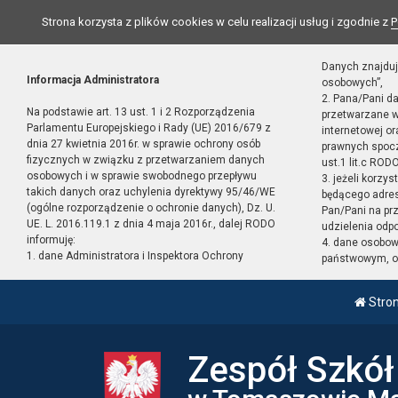
Strona korzysta z plików cookies w celu realizacji usług i zgodnie z
P
Danych znajduj
Informacja Administratora
osobowych”,
2. Pana/Pani d
Na podstawie art. 13 ust. 1 i 2 Rozporządzenia
przetwarzane w
Parlamentu Europejskiego i Rady (UE) 2016/679 z
internetowej o
dnia 27 kwietnia 2016r. w sprawie ochrony osób
prawnych spocz
fizycznych w związku z przetwarzaniem danych
ust.1 lit.c RODO
osobowych i w sprawie swobodnego przepływu
3. jeżeli korzy
takich danych oraz uchylenia dyrektywy 95/46/WE
będącego adres
(ogólne rozporządzenie o ochronie danych), Dz. U.
Pan/Pani na pr
UE. L. 2016.119.1 z dnia 4 maja 2016r., dalej RODO
udzielenia odp
informuję:
4. dane osobo
1. dane Administratora i Inspektora Ochrony
państwowym, or
Stro
Zespół Szkó