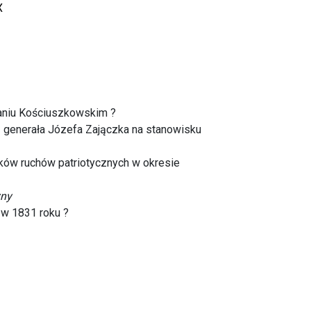
X
aniu Kościuszkowskim ?
 generała Józefa Zajączka na stanowisku
ków ruchów patriotycznych w okresie
zny
w 1831 roku ?