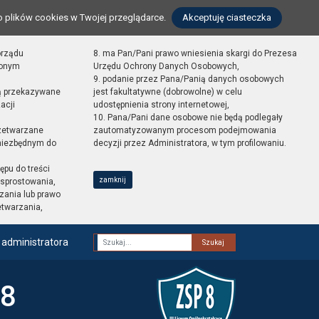
o plików cookies w Twojej przeglądarce.
Akceptuję ciasteczka
orządu
8. ma Pan/Pani prawo wniesienia skargi do Prezesa
zonym
Urzędu Ochrony Danych Osobowych,
9. podanie przez Pana/Panią danych osobowych
ą przekazywane
jest fakultatywne (dobrowolne) w celu
acji
udostępnienia strony internetowej,
10. Pana/Pani dane osobowe nie będą podlegały
zetwarzane
zautomatyzowanym procesom podejmowania
 niezbędnym do
decyzji przez Administratora, w tym profilowaniu.
ępu do treści
zamknij
sprostowania,
zania lub prawo
etwarzania,
 administratora
Fraza
 8