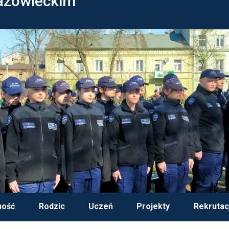
azowieckim
ność
Rodzic
Uczeń
Projekty
Rekrutac