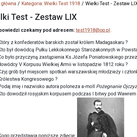
 główna
Kategoria: Wielki Test 1918
Wielki Test - Zestaw LI
lki Test - Zestaw LIX
powiedzi czekamy
pod adresem:
test1918@op.pl
.
Który z konfederatów barskich został królem Madagaskaru ?
Kto był dowódcą Pułku Lekkokonnego Starozakonnych w Powst
Co było przyczyną zastąpienia Ks.Józefa Poniatowskiego przez
dowódcy V Korpusu Wielkiej Armii w listopadzie 1812 roku ?
Czyj grób był miejscem spotkań warszawskiej młodzieży i człon
Królestwa Kongresowego ?
Podaj imię i nazwisko autora poloneza a-moll
Pożegnanie Ojczy
Kto dowodził rosyjskim korpusem podczas I bitwy pod Wawrem 
Kogo przedstawia poniższe zdjęcie: