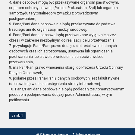
4. dane osobowe mogą być przekazywane organom państwowym,
organom ochrony prawnej (Policja, Prokuratura, Sąd) lub organom
samorządu terytorialnego w związku z prowadzonym
postępowaniem,
5. Pana/Pani dane osobowe nie będą przekazywane do państwa
trzeciego ani do organizacji międzynarodowej,
6. Pana/Pani dane osobowe będą przetwarzane wyłącznie przez
okres i w zakresie niezbędnym do realizacji celu przetwarzania,
7. przysługuje Panu/Pani prawo dostępu do treści swoich danych
osobowych oraz ich sprostowania, usunięcia lub ograniczenia
przetwarzania lub prawo do wniesienia sprzeciwu wobec
przetwarzania,
8. ma Pan/Pani prawo wniesienia skargi do Prezesa Urzędu Ochrony
Danych Osobowych,
9. podanie przez Pana/Panią danych osobowych jest fakultatywne
(dobrowolne) w celu udostępnienia strony internetowej,
10. Pana/Pani dane osobowe nie będą podlegały zautomatyzowanym
procesom podejmowania decyzji przez Administratora, w tym
profilowaniu.
zamknij
Strona główna
Mapa strony