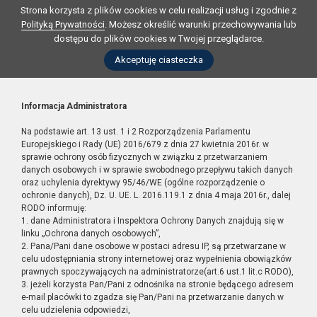
Strona korzysta z plików cookies w celu realizacji usług i zgodnie z
Polityką Prywatności
. Możesz określić warunki przechowywania lub
dostępu do plików cookies w Twojej przeglądarce.
Akceptuję ciasteczka
Informacja Administratora
Na podstawie art. 13 ust. 1 i 2 Rozporządzenia Parlamentu
Europejskiego i Rady (UE) 2016/679 z dnia 27 kwietnia 2016r. w
sprawie ochrony osób fizycznych w związku z przetwarzaniem
danych osobowych i w sprawie swobodnego przepływu takich danych
oraz uchylenia dyrektywy 95/46/WE (ogólne rozporządzenie o
ochronie danych), Dz. U. UE. L. 2016.119.1 z dnia 4 maja 2016r., dalej
RODO informuję:
1. dane Administratora i Inspektora Ochrony Danych znajdują się w
linku „Ochrona danych osobowych”,
2. Pana/Pani dane osobowe w postaci adresu IP, są przetwarzane w
celu udostępniania strony internetowej oraz wypełnienia obowiązków
prawnych spoczywających na administratorze(art.6 ust.1 lit.c RODO),
3. jeżeli korzysta Pan/Pani z odnośnika na stronie będącego adresem
e-mail placówki to zgadza się Pan/Pani na przetwarzanie danych w
celu udzielenia odpowiedzi,