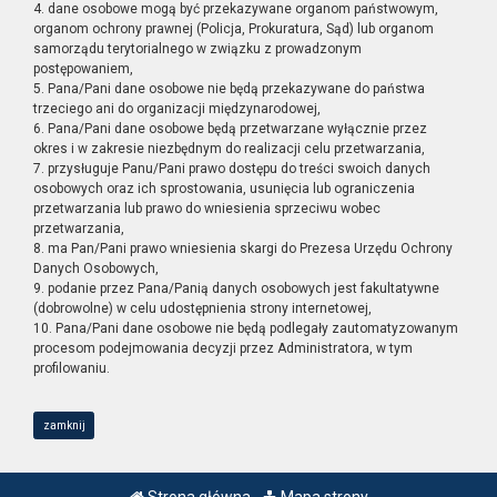
4. dane osobowe mogą być przekazywane organom państwowym,
organom ochrony prawnej (Policja, Prokuratura, Sąd) lub organom
samorządu terytorialnego w związku z prowadzonym
postępowaniem,
5. Pana/Pani dane osobowe nie będą przekazywane do państwa
trzeciego ani do organizacji międzynarodowej,
6. Pana/Pani dane osobowe będą przetwarzane wyłącznie przez
okres i w zakresie niezbędnym do realizacji celu przetwarzania,
7. przysługuje Panu/Pani prawo dostępu do treści swoich danych
osobowych oraz ich sprostowania, usunięcia lub ograniczenia
przetwarzania lub prawo do wniesienia sprzeciwu wobec
przetwarzania,
8. ma Pan/Pani prawo wniesienia skargi do Prezesa Urzędu Ochrony
Danych Osobowych,
9. podanie przez Pana/Panią danych osobowych jest fakultatywne
(dobrowolne) w celu udostępnienia strony internetowej,
10. Pana/Pani dane osobowe nie będą podlegały zautomatyzowanym
procesom podejmowania decyzji przez Administratora, w tym
profilowaniu.
zamknij
Strona główna
Mapa strony