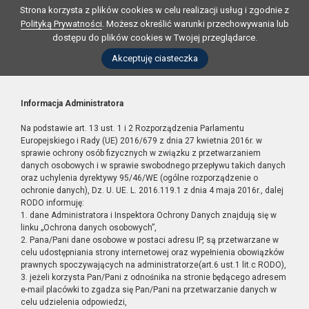
Strona korzysta z plików cookies w celu realizacji usług i zgodnie z
Polityką Prywatności
. Możesz określić warunki przechowywania lub
dostępu do plików cookies w Twojej przeglądarce.
Akceptuję ciasteczka
Informacja Administratora
Na podstawie art. 13 ust. 1 i 2 Rozporządzenia Parlamentu
Europejskiego i Rady (UE) 2016/679 z dnia 27 kwietnia 2016r. w
sprawie ochrony osób fizycznych w związku z przetwarzaniem
danych osobowych i w sprawie swobodnego przepływu takich danych
oraz uchylenia dyrektywy 95/46/WE (ogólne rozporządzenie o
ochronie danych), Dz. U. UE. L. 2016.119.1 z dnia 4 maja 2016r., dalej
RODO informuję:
1. dane Administratora i Inspektora Ochrony Danych znajdują się w
linku „Ochrona danych osobowych”,
2. Pana/Pani dane osobowe w postaci adresu IP, są przetwarzane w
celu udostępniania strony internetowej oraz wypełnienia obowiązków
prawnych spoczywających na administratorze(art.6 ust.1 lit.c RODO),
3. jeżeli korzysta Pan/Pani z odnośnika na stronie będącego adresem
e-mail placówki to zgadza się Pan/Pani na przetwarzanie danych w
celu udzielenia odpowiedzi,