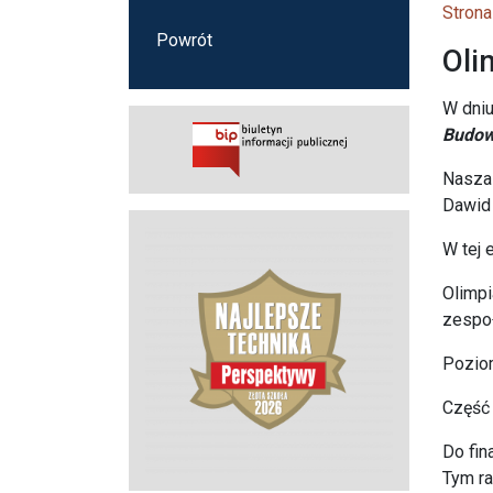
Strona
Powrót
Oli
W dni
Budowl
Nasza 
Dawid
W tej 
Olimpi
zespoł
Poziom
Część 
Do fin
Tym ra