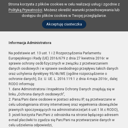
Strona korzysta z plików cookies w celu realizacji usług i zgodnie z
Polityką Prywatności
. Możesz określić warunki przechowywania lub
dostępu do plików cookies w Twojej przeglądarce.
Akceptuję ciasteczka
Informacja Administratora
Na podstawie art. 13 ust. 1 i 2 Rozporządzenia Parlamentu
Europejskiego i Rady (UE) 2016/679 z dnia 27 kwietnia 2016r. w
sprawie ochrony osób fizycznych w związku z przetwarzaniem
danych osobowych i w sprawie swobodnego przepływu takich danych
oraz uchylenia dyrektywy 95/46/WE (ogólne rozporządzenie o
ochronie danych), Dz. U. UE. L. 2016.119.1 z dnia 4 maja 2016r., dalej
RODO informuję:
1. dane Administratora i Inspektora Ochrony Danych znajdują się w
linku „Ochrona danych osobowych”,
2. Pana/Pani dane osobowe w postaci adresu IP, są przetwarzane w
celu udostępniania strony internetowej oraz wypełnienia obowiązków
prawnych spoczywających na administratorze(art.6 ust.1 lit.c RODO),
3. jeżeli korzysta Pan/Pani z odnośnika na stronie będącego adresem
e-mail placówki to zgadza się Pan/Pani na przetwarzanie danych w
celu udzielenia odpowiedzi,