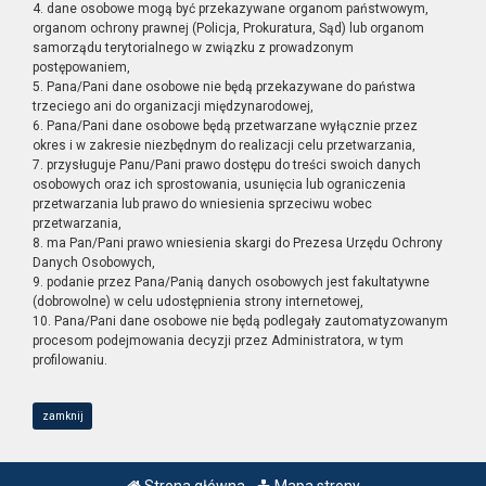
4. dane osobowe mogą być przekazywane organom państwowym,
organom ochrony prawnej (Policja, Prokuratura, Sąd) lub organom
samorządu terytorialnego w związku z prowadzonym
postępowaniem,
5. Pana/Pani dane osobowe nie będą przekazywane do państwa
trzeciego ani do organizacji międzynarodowej,
6. Pana/Pani dane osobowe będą przetwarzane wyłącznie przez
okres i w zakresie niezbędnym do realizacji celu przetwarzania,
7. przysługuje Panu/Pani prawo dostępu do treści swoich danych
osobowych oraz ich sprostowania, usunięcia lub ograniczenia
przetwarzania lub prawo do wniesienia sprzeciwu wobec
przetwarzania,
8. ma Pan/Pani prawo wniesienia skargi do Prezesa Urzędu Ochrony
Danych Osobowych,
9. podanie przez Pana/Panią danych osobowych jest fakultatywne
(dobrowolne) w celu udostępnienia strony internetowej,
10. Pana/Pani dane osobowe nie będą podlegały zautomatyzowanym
procesom podejmowania decyzji przez Administratora, w tym
profilowaniu.
zamknij
Strona główna
Mapa strony