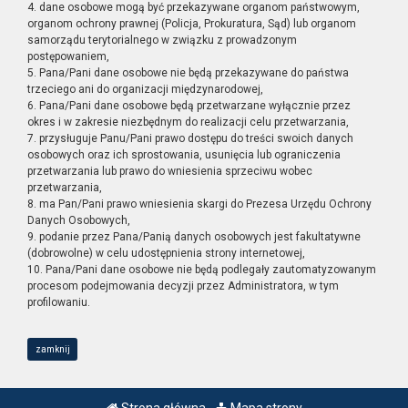
4. dane osobowe mogą być przekazywane organom państwowym,
organom ochrony prawnej (Policja, Prokuratura, Sąd) lub organom
samorządu terytorialnego w związku z prowadzonym
postępowaniem,
5. Pana/Pani dane osobowe nie będą przekazywane do państwa
trzeciego ani do organizacji międzynarodowej,
6. Pana/Pani dane osobowe będą przetwarzane wyłącznie przez
okres i w zakresie niezbędnym do realizacji celu przetwarzania,
7. przysługuje Panu/Pani prawo dostępu do treści swoich danych
osobowych oraz ich sprostowania, usunięcia lub ograniczenia
przetwarzania lub prawo do wniesienia sprzeciwu wobec
przetwarzania,
8. ma Pan/Pani prawo wniesienia skargi do Prezesa Urzędu Ochrony
Danych Osobowych,
9. podanie przez Pana/Panią danych osobowych jest fakultatywne
(dobrowolne) w celu udostępnienia strony internetowej,
10. Pana/Pani dane osobowe nie będą podlegały zautomatyzowanym
procesom podejmowania decyzji przez Administratora, w tym
profilowaniu.
zamknij
Strona główna
Mapa strony