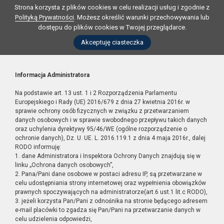
Strona korzysta z plików cookies w celu realizacji usług i zgodnie z
Polityką Prywatności
. Możesz określić warunki przechowywania lub
dostępu do plików cookies w Twojej przeglądarce.
Akceptuję ciasteczka
Informacja Administratora
Na podstawie art. 13 ust. 1 i 2 Rozporządzenia Parlamentu
Europejskiego i Rady (UE) 2016/679 z dnia 27 kwietnia 2016r. w
sprawie ochrony osób fizycznych w związku z przetwarzaniem
danych osobowych i w sprawie swobodnego przepływu takich danych
oraz uchylenia dyrektywy 95/46/WE (ogólne rozporządzenie o
ochronie danych), Dz. U. UE. L. 2016.119.1 z dnia 4 maja 2016r., dalej
RODO informuję:
1. dane Administratora i Inspektora Ochrony Danych znajdują się w
linku „Ochrona danych osobowych”,
2. Pana/Pani dane osobowe w postaci adresu IP, są przetwarzane w
celu udostępniania strony internetowej oraz wypełnienia obowiązków
prawnych spoczywających na administratorze(art.6 ust.1 lit.c RODO),
3. jeżeli korzysta Pan/Pani z odnośnika na stronie będącego adresem
e-mail placówki to zgadza się Pan/Pani na przetwarzanie danych w
celu udzielenia odpowiedzi,