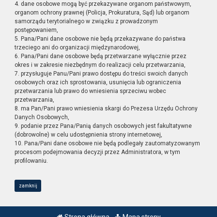
4. dane osobowe mogą być przekazywane organom państwowym,
organom ochrony prawnej (Policja, Prokuratura, Sąd) lub organom
samorządu terytorialnego w związku z prowadzonym
postępowaniem,
5. Pana/Pani dane osobowe nie będą przekazywane do państwa
trzeciego ani do organizacji międzynarodowej,
6. Pana/Pani dane osobowe będą przetwarzane wyłącznie przez
okres i w zakresie niezbędnym do realizacji celu przetwarzania,
7. przysługuje Panu/Pani prawo dostępu do treści swoich danych
osobowych oraz ich sprostowania, usunięcia lub ograniczenia
przetwarzania lub prawo do wniesienia sprzeciwu wobec
przetwarzania,
8. ma Pan/Pani prawo wniesienia skargi do Prezesa Urzędu Ochrony
Danych Osobowych,
9. podanie przez Pana/Panią danych osobowych jest fakultatywne
(dobrowolne) w celu udostępnienia strony internetowej,
10. Pana/Pani dane osobowe nie będą podlegały zautomatyzowanym
procesom podejmowania decyzji przez Administratora, w tym
profilowaniu.
zamknij
Strona główna
Mapa strony