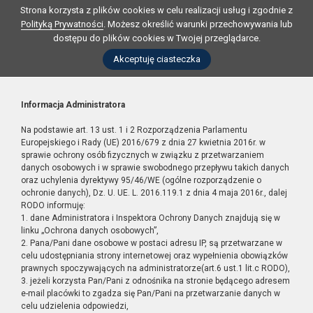
Strona korzysta z plików cookies w celu realizacji usług i zgodnie z
Polityką Prywatności
. Możesz określić warunki przechowywania lub
dostępu do plików cookies w Twojej przeglądarce.
Akceptuję ciasteczka
Informacja Administratora
Na podstawie art. 13 ust. 1 i 2 Rozporządzenia Parlamentu
Europejskiego i Rady (UE) 2016/679 z dnia 27 kwietnia 2016r. w
sprawie ochrony osób fizycznych w związku z przetwarzaniem
danych osobowych i w sprawie swobodnego przepływu takich danych
oraz uchylenia dyrektywy 95/46/WE (ogólne rozporządzenie o
ochronie danych), Dz. U. UE. L. 2016.119.1 z dnia 4 maja 2016r., dalej
RODO informuję:
1. dane Administratora i Inspektora Ochrony Danych znajdują się w
linku „Ochrona danych osobowych”,
2. Pana/Pani dane osobowe w postaci adresu IP, są przetwarzane w
celu udostępniania strony internetowej oraz wypełnienia obowiązków
prawnych spoczywających na administratorze(art.6 ust.1 lit.c RODO),
3. jeżeli korzysta Pan/Pani z odnośnika na stronie będącego adresem
e-mail placówki to zgadza się Pan/Pani na przetwarzanie danych w
celu udzielenia odpowiedzi,