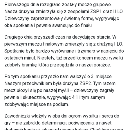
Pierwszego dnia rozegrane zostały mecze grupowe.
Nasza drużyna zmierzyła się z zespołami ZSP1 oraz II LO.
Dziewczyny zaprezentowały świetną formę, wygrywając
oba spotkania i pewnie awansując do finału.
Drugiego dnia przyszedł czas na decydujące starcia. W
pierwszym meczu finałowym zmierzyły się z drużyną I LO.
Spotkanie było bardzo wyrównane i trzymało w napięciu do
ostatnich minut. Niestety, tuż przed końcem meczu rywalki
zdobyły bramkę, która przesądziła o naszej porażce.
Po tym spotkaniu przyszło nam walczyć o 3. miejsce.
Naszym przeciwnikiem była drużyna ZSP2. Tym razem
mecz ułożył się po naszej myśli – dziewczyny zagrały
pewnie i skutecznie, wygrywając 4:1 i tym samym
zdobywając miejsce na podium.
Zawodniczki włożyły w oba dni ogrom wysiłku i serca do
gry – nie zabrakło determinacji, poświęcenia, a nawet
drobnych kontuzji, jak pozdzierane kolana. Choć tym razem