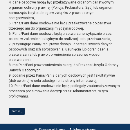
4. dane osobowe mogą być przekazywane organom państwowym,
organom ochrony prawnej (Policja, Prokuratura, Sąd) lub organom
samorządu terytorialnego w związku z prowadzonym
postępowaniem,
5. Pana/Pani dane osobowe nie będą przekazywane do państwa
trzeciego ani do organizacji międzynarodowej,
6. Pana/Pani dane osobowe będą przetwarzane wyłącznie przez
okres i w zakresie niezbędnym do realizacji celu przetwarzania,
7. przysługuje Panu/Pani prawo dostępu do treści swoich danych
osobowych oraz ich sprostowania, usunięcia lub ograniczenia
przetwarzania lub prawo do wniesienia sprzeciwu wobec
przetwarzania,
8. ma Pan/Pani prawo wniesienia skargi do Prezesa Urzędu Ochrony
Danych Osobowych,
9. podanie przez Pana/Panią danych osobowych jest fakultatywne
(dobrowolne) w celu udostępnienia strony internetowej,
10. Pana/Pani dane osobowe nie będą podlegały zautomatyzowanym
procesom podejmowania decyzji przez Administratora, w tym
profilowaniu.
zamknij
Strona główna
Mapa strony