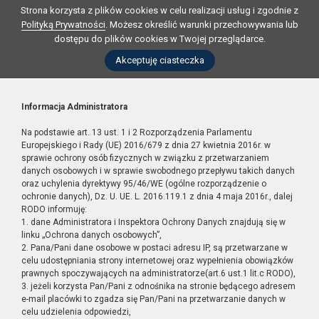
Strona korzysta z plików cookies w celu realizacji usług i zgodnie z
Polityką Prywatności
. Możesz określić warunki przechowywania lub
dostępu do plików cookies w Twojej przeglądarce.
Akceptuję ciasteczka
Informacja Administratora
Na podstawie art. 13 ust. 1 i 2 Rozporządzenia Parlamentu
Europejskiego i Rady (UE) 2016/679 z dnia 27 kwietnia 2016r. w
sprawie ochrony osób fizycznych w związku z przetwarzaniem
danych osobowych i w sprawie swobodnego przepływu takich danych
oraz uchylenia dyrektywy 95/46/WE (ogólne rozporządzenie o
ochronie danych), Dz. U. UE. L. 2016.119.1 z dnia 4 maja 2016r., dalej
RODO informuję:
1. dane Administratora i Inspektora Ochrony Danych znajdują się w
linku „Ochrona danych osobowych”,
2. Pana/Pani dane osobowe w postaci adresu IP, są przetwarzane w
celu udostępniania strony internetowej oraz wypełnienia obowiązków
prawnych spoczywających na administratorze(art.6 ust.1 lit.c RODO),
3. jeżeli korzysta Pan/Pani z odnośnika na stronie będącego adresem
e-mail placówki to zgadza się Pan/Pani na przetwarzanie danych w
celu udzielenia odpowiedzi,