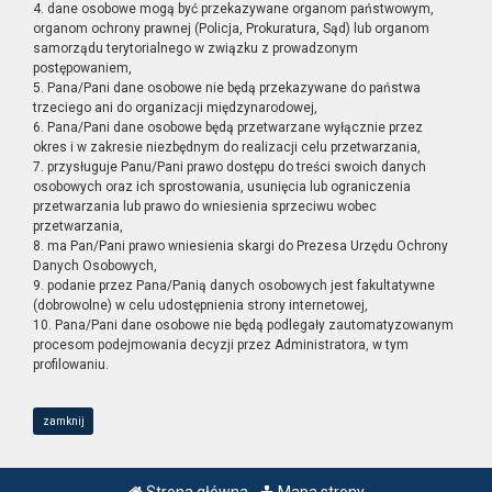
4. dane osobowe mogą być przekazywane organom państwowym,
organom ochrony prawnej (Policja, Prokuratura, Sąd) lub organom
samorządu terytorialnego w związku z prowadzonym
postępowaniem,
5. Pana/Pani dane osobowe nie będą przekazywane do państwa
trzeciego ani do organizacji międzynarodowej,
6. Pana/Pani dane osobowe będą przetwarzane wyłącznie przez
okres i w zakresie niezbędnym do realizacji celu przetwarzania,
7. przysługuje Panu/Pani prawo dostępu do treści swoich danych
osobowych oraz ich sprostowania, usunięcia lub ograniczenia
przetwarzania lub prawo do wniesienia sprzeciwu wobec
przetwarzania,
8. ma Pan/Pani prawo wniesienia skargi do Prezesa Urzędu Ochrony
Danych Osobowych,
9. podanie przez Pana/Panią danych osobowych jest fakultatywne
(dobrowolne) w celu udostępnienia strony internetowej,
10. Pana/Pani dane osobowe nie będą podlegały zautomatyzowanym
procesom podejmowania decyzji przez Administratora, w tym
profilowaniu.
zamknij
Strona główna
Mapa strony