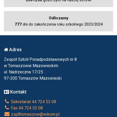
3501230
gości było na naszej stronie
Odliczamy
777
dni do zakończenia roku szkolnego 2023/2024
Adres
Zespół Szkół Ponadpodstawowych nr 8
w Tomaszowie Mazowieckim
ul. Nadrzeczna 17/25
97-200 Tomaszów Mazowiecki
Kontakt
Sekretariat 44 724 53 08
Fax 44 724 53 08
zsp8tomaszow@wikom.pl