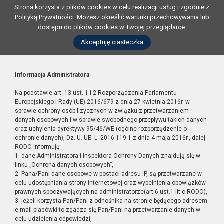
Strona korzysta z plików cookies w celu realizacji usług i zgodnie z
Polityką Prywatności
. Możesz określić warunki przechowywania lub
dostępu do plików cookies w Twojej przeglądarce.
Akceptuję ciasteczka
Informacja Administratora
Na podstawie art. 13 ust. 1 i 2 Rozporządzenia Parlamentu
Europejskiego i Rady (UE) 2016/679 z dnia 27 kwietnia 2016r. w
sprawie ochrony osób fizycznych w związku z przetwarzaniem
danych osobowych i w sprawie swobodnego przepływu takich danych
oraz uchylenia dyrektywy 95/46/WE (ogólne rozporządzenie o
ochronie danych), Dz. U. UE. L. 2016.119.1 z dnia 4 maja 2016r., dalej
RODO informuję:
1. dane Administratora i Inspektora Ochrony Danych znajdują się w
linku „Ochrona danych osobowych”,
2. Pana/Pani dane osobowe w postaci adresu IP, są przetwarzane w
celu udostępniania strony internetowej oraz wypełnienia obowiązków
prawnych spoczywających na administratorze(art.6 ust.1 lit.c RODO),
3. jeżeli korzysta Pan/Pani z odnośnika na stronie będącego adresem
e-mail placówki to zgadza się Pan/Pani na przetwarzanie danych w
celu udzielenia odpowiedzi,