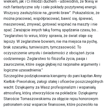
wiekiem, jak i Ci młodzi duchem - udowodnili, że tkwią w
nich fantastyczne siły i całe pokłady pozytywnej energii.
Wszyscy zasłużyliście na „gromki braw”. Pokazaliście, że
można pracować, współpracować, bawić się, śpiewać,
maszerować, zmywać, gotować wspinać na maszty i nie
spać. Zarażajcie innych taką formą spędzania czasu, bo…
"żeglarstwo to wirus, który sprawia, że świat staje się
lepszy. W żeglarstwie bowiem, nie ma miejsca na pychę,
brak szacunku, tumiwisizm, tymczasowość. To
oczyszczenie umysłu i świadomości z obciążeń życia
codziennego. Żeglarstwo to filozofia życia, pasja i
zauroczenie, które sięga głębiej niż racjonalne argumenty i
logiczne uzasadnienia.”
Szczególne podziękowania kierujemy do pani kapitan Anny
Kiełbik-Piwońskiej, załogi stałej i oficerów poszczególnych
wacht. Dziękujemy za Wasz profesjonalizm i wspaniałą
atmosferę, którą stworzyliście na pokładzie. Dziękujemy
Staroście Tomaszowskiemu za objęcie rejsu honorowym
patronatem oraz wsparcie finansowe, które pozwoliło na