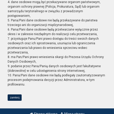
4. dane osobowe mogą być przekazywane organom państwowym,
organom ochrony prawnej (Policja, Prokuratura, Sąd) lub organom
samorządu terytorialnego w związku z prowadzonym
postępowaniem,
5. Pana/Pani dane osobowe nie będą przekazywane do państwa
trzeciego ani do organizacji międzynarodowej,
6. Pana/Pani dane osobowe będą przetwarzane wyłącznie przez
okres i w zakresie niezbędnym do realizacji celu przetwarzania,
7. przysługuje Panu/Pani prawo dostępu do treści swoich danych
osobowych oraz ich sprostowania, usunięcia lub ograniczenia
przetwarzania lub prawo do wniesienia sprzeciwu wobec
przetwarzania,
8. ma Pan/Pani prawo wniesienia skargi do Prezesa Urzędu Ochrony
Danych Osobowych,
9. podanie przez Pana/Panią danych osobowych jest fakultatywne
(dobrowolne) w celu udostępnienia strony internetowej,
10. Pana/Pani dane osobowe nie będą podlegały zautomatyzowanym
procesom podejmowania decyzji przez Administratora, w tym
profilowaniu.
zamknij
Strona główna
Mapa strony