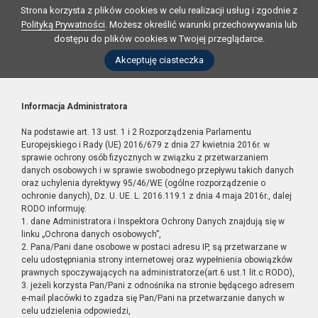
Strona korzysta z plików cookies w celu realizacji usług i zgodnie z
Polityką Prywatności
. Możesz określić warunki przechowywania lub
dostępu do plików cookies w Twojej przeglądarce.
Akceptuję ciasteczka
Informacja Administratora
Na podstawie art. 13 ust. 1 i 2 Rozporządzenia Parlamentu
Europejskiego i Rady (UE) 2016/679 z dnia 27 kwietnia 2016r. w
sprawie ochrony osób fizycznych w związku z przetwarzaniem
danych osobowych i w sprawie swobodnego przepływu takich danych
oraz uchylenia dyrektywy 95/46/WE (ogólne rozporządzenie o
ochronie danych), Dz. U. UE. L. 2016.119.1 z dnia 4 maja 2016r., dalej
RODO informuję:
1. dane Administratora i Inspektora Ochrony Danych znajdują się w
linku „Ochrona danych osobowych”,
2. Pana/Pani dane osobowe w postaci adresu IP, są przetwarzane w
celu udostępniania strony internetowej oraz wypełnienia obowiązków
prawnych spoczywających na administratorze(art.6 ust.1 lit.c RODO),
3. jeżeli korzysta Pan/Pani z odnośnika na stronie będącego adresem
e-mail placówki to zgadza się Pan/Pani na przetwarzanie danych w
celu udzielenia odpowiedzi,