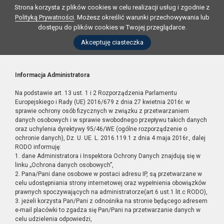
Strona korzysta z plików cookies w celu realizacji usług i zgodnie z
Polityką Prywatności
. Możesz określić warunki przechowywania lub
dostępu do plików cookies w Twojej przeglądarce.
Akceptuję ciasteczka
Informacja Administratora
Na podstawie art. 13 ust. 1 i 2 Rozporządzenia Parlamentu
Europejskiego i Rady (UE) 2016/679 z dnia 27 kwietnia 2016r. w
sprawie ochrony osób fizycznych w związku z przetwarzaniem
danych osobowych i w sprawie swobodnego przepływu takich danych
oraz uchylenia dyrektywy 95/46/WE (ogólne rozporządzenie o
ochronie danych), Dz. U. UE. L. 2016.119.1 z dnia 4 maja 2016r., dalej
RODO informuję:
1. dane Administratora i Inspektora Ochrony Danych znajdują się w
linku „Ochrona danych osobowych”,
2. Pana/Pani dane osobowe w postaci adresu IP, są przetwarzane w
celu udostępniania strony internetowej oraz wypełnienia obowiązków
prawnych spoczywających na administratorze(art.6 ust.1 lit.c RODO),
3. jeżeli korzysta Pan/Pani z odnośnika na stronie będącego adresem
e-mail placówki to zgadza się Pan/Pani na przetwarzanie danych w
celu udzielenia odpowiedzi,