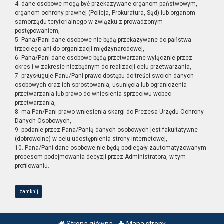
4. dane osobowe mogą być przekazywane organom państwowym,
organom ochrony prawnej (Policja, Prokuratura, Sąd) lub organom
samorządu terytorialnego w związku z prowadzonym
postępowaniem,
5. Pana/Pani dane osobowe nie będą przekazywane do państwa
trzeciego ani do organizacji międzynarodowej,
6. Pana/Pani dane osobowe będą przetwarzane wyłącznie przez
okres i w zakresie niezbędnym do realizacji celu przetwarzania,
7. przysługuje Panu/Pani prawo dostępu do treści swoich danych
osobowych oraz ich sprostowania, usunięcia lub ograniczenia
przetwarzania lub prawo do wniesienia sprzeciwu wobec
przetwarzania,
8. ma Pan/Pani prawo wniesienia skargi do Prezesa Urzędu Ochrony
Danych Osobowych,
9. podanie przez Pana/Panią danych osobowych jest fakultatywne
(dobrowolne) w celu udostępnienia strony internetowej,
10. Pana/Pani dane osobowe nie będą podlegały zautomatyzowanym
procesom podejmowania decyzji przez Administratora, w tym
profilowaniu.
zamknij
Strona główna
Mapa strony