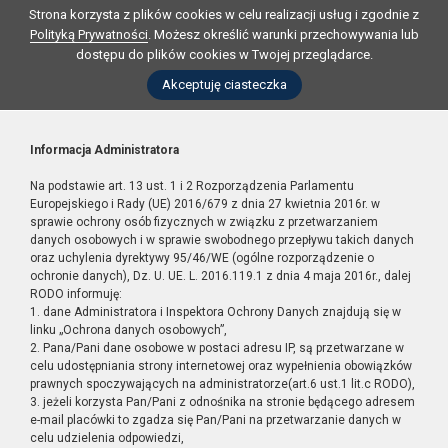
Strona korzysta z plików cookies w celu realizacji usług i zgodnie z
Polityką Prywatności
. Możesz określić warunki przechowywania lub
dostępu do plików cookies w Twojej przeglądarce.
Akceptuję ciasteczka
Informacja Administratora
Na podstawie art. 13 ust. 1 i 2 Rozporządzenia Parlamentu
Europejskiego i Rady (UE) 2016/679 z dnia 27 kwietnia 2016r. w
sprawie ochrony osób fizycznych w związku z przetwarzaniem
danych osobowych i w sprawie swobodnego przepływu takich danych
oraz uchylenia dyrektywy 95/46/WE (ogólne rozporządzenie o
ochronie danych), Dz. U. UE. L. 2016.119.1 z dnia 4 maja 2016r., dalej
RODO informuję:
1. dane Administratora i Inspektora Ochrony Danych znajdują się w
linku „Ochrona danych osobowych”,
2. Pana/Pani dane osobowe w postaci adresu IP, są przetwarzane w
celu udostępniania strony internetowej oraz wypełnienia obowiązków
prawnych spoczywających na administratorze(art.6 ust.1 lit.c RODO),
3. jeżeli korzysta Pan/Pani z odnośnika na stronie będącego adresem
e-mail placówki to zgadza się Pan/Pani na przetwarzanie danych w
celu udzielenia odpowiedzi,