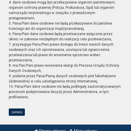
4. dane osobowe mogą być przekazywane organom państwowym,
organom ochrony prawnej (Policja, Prokuratura, Sąd) lub organom
samorządu terytorialnego w związku z prowadzonym
postępowaniem,
5. Pana/Pani dane osobowe nie będą przekazywane do państwa
trzeciego ani do organizacji międzynarodowej,
6. Pana/Pani dane osobowe będą przetwarzane wyłącznie przez
okres i w zakresie niezbędnym do realizacji celu przetwarzania,
7. przysługuje Panu/Pani prawo dostępu do treści swoich danych
osobowych oraz ich sprostowania, usunięcia lub ograniczenia
przetwarzania lub prawo do wniesienia sprzeciwu wobec
przetwarzania,
8. ma Pan/Pani prawo wniesienia skargi do Prezesa Urzędu Ochrony
Danych Osobowych,
9. podanie przez Pana/Panią danych osobowych jest fakultatywne
(dobrowolne) w celu udostępnienia strony internetowej,
10. Pana/Pani dane osobowe nie będą podlegały zautomatyzowanym
procesom podejmowania decyzji przez Administratora, w tym
profilowaniu.
zamknij
Strona główna
Mapa strony