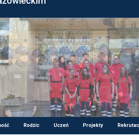
azowieckim
ność
Rodzic
Uczeń
Projekty
Rekrutac