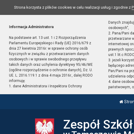
Strona korzysta z plików cookies w celu realizacji usług i zgodnie z
P
Danych znajduj
Informacja Administratora
osobowych”,
2. Pana/Pani d
Na podstawie art. 13 ust. 1 i 2 Rozporządzenia
przetwarzane w
Parlamentu Europejskiego i Rady (UE) 2016/679 z
internetowej o
dnia 27 kwietnia 2016r. w sprawie ochrony osób
prawnych spocz
fizycznych w związku z przetwarzaniem danych
ust.1 lit.c RODO
osobowych i w sprawie swobodnego przepływu
3. jeżeli korzy
takich danych oraz uchylenia dyrektywy 95/46/WE
będącego adres
(ogólne rozporządzenie o ochronie danych), Dz. U.
Pan/Pani na pr
UE. L. 2016.119.1 z dnia 4 maja 2016r., dalej RODO
udzielenia odp
informuję:
4. dane osobo
1. dane Administratora i Inspektora Ochrony
państwowym, or
Stro
Zespół Szkó