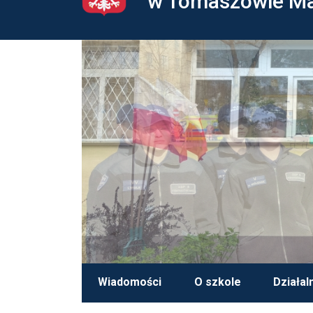
w Tomaszowie M
Wiadomości
O szkole
Działal