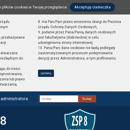
o plików cookies w Twojej przeglądarce.
Akceptuję ciasteczka
orządu
8. ma Pan/Pani prawo wniesienia skargi do Prezesa
zonym
Urzędu Ochrony Danych Osobowych,
9. podanie przez Pana/Panią danych osobowych
ą przekazywane
jest fakultatywne (dobrowolne) w celu
acji
udostępnienia strony internetowej,
10. Pana/Pani dane osobowe nie będą podlegały
zetwarzane
zautomatyzowanym procesom podejmowania
 niezbędnym do
decyzji przez Administratora, w tym profilowaniu.
ępu do treści
zamknij
sprostowania,
zania lub prawo
etwarzania,
 administratora
Fraza
 8