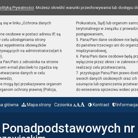
olityką Prywatności
. Możesz określić warunki przechowywania lub dostępu d
ą się w linku „Ochrona danych
Prokuratura, Sąd) lub organom sam
terytorialnego w związku z prowad
ane osobowe w postaci adresu IP, są
postępowaniem,
 celu udostępniania strony
5. Pana/Pani dane osobowe nie będ
raz wypełnienia obowiązków
do państwa trzeciego ani do organiz
ywających na administratorze(art.6
międzynarodowej,
),
6. Pana/Pani dane osobowe będą pr
sta Pan/Pani z odnośnika na stronie
wyłącznie przez okres i w zakresie
em e-mail placówki to zgadza się
realizacji celu przetwarzania,
zetwarzanie danych w celu
7. przysługuje Panu/Pani prawo dost
owiedzi,
swoich danych osobowych oraz ich 
we mogą być przekazywane organom
usunięcia lub ograniczenia przetwar
ganom ochrony prawnej (Policja,
do wniesienia sprzeciwu wobec prz
na główna
Mapa strony
Czcionka
Kontrast
Informacja
ł Ponadpodstawowych nr