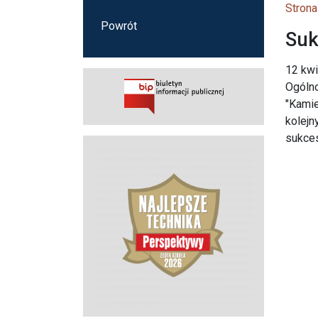
Strona
Powrót
Suk
12 kwi
Ogólno
"Kamie
kolejn
sukce