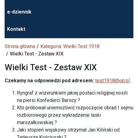
e-dziennik
Kontakt
Strona główna
Kategoria: Wielki Test 1918
Wielki Test - Zestaw XIX
Wielki Test - Zestaw XIX
Czekamy na odpowiedzi pod adresem:
test1918@op.pl
.
Ryngraf z wizerunkiem jakiej postaci religijnej nosili
na piersi Konfederci Barscy ?
Kto próbował uniemożliwić rozpoczęcie obrad I sejmu
rozbiorowego przez wykradzenie laski
marszałkowskiej ?
Jaki stopień wojskowy otrzymał Jan Kiliński od
Tadeusza Kościuszki ?