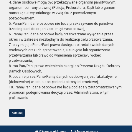
4. dane osobowe mogą być przekazywane organom państwowym,
organom ochrony prawnej (Policja, Prokuratura, Sąd) lub organom
samorządu terytorialnego w związku z prowadzonym
postępowaniem,
5. Pana/Pani dane osobowe nie będą przekazywane do państwa
trzeciego ani do organizacji międzynarodowej,
6. Pana/Pani dane osobowe będą przetwarzane wyłącznie przez
okres i w zakresie niezbędnym do realizacji celu przetwarzania,
7. przysługuje Panu/Pani prawo dostępu do treści swoich danych
osobowych oraz ich sprostowania, usunięcia lub ograniczenia
przetwarzania lub prawo do wniesienia sprzeciwu wobec
przetwarzania,
8. ma Pan/Pani prawo wniesienia skargi do Prezesa Urzędu Ochrony
Danych Osobowych,
9. podanie przez Pana/Panią danych osobowych jest fakultatywne
(dobrowolne) w celu udostępnienia strony internetowej,
10. Pana/Pani dane osobowe nie będą podlegały zautomatyzowanym
procesom podejmowania decyzji przez Administratora, w tym
profilowaniu.
zamknij
Strona główna
Mapa strony