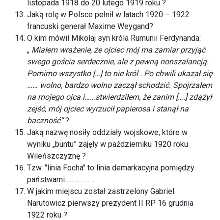
listopada 1918 do 20 lutego 1919 roku ?
Jaką rolę w Polsce pełnił w latach 1920 – 1922
francuski generał Maxime Weygand?
O kim mówił Mikołaj syn króla Rumunii Ferdynanda:
„
Miałem wrażenie, że ojciec mój ma zamiar przyjąć
swego gościa serdecznie, ale z pewną nonszalancją.
Pomimo wszystko […] to nie król . Po chwili ukazał się
…… wolno, bardzo wolno zaczął schodzić. Spojrzałem
na mojego ojca i……stwierdziłem, że zanim [….] zdążył
zejść, mój ojciec wyrzucił papierosa i stanął na
baczność”
?
Jaką nazwę nosiły oddziały wojskowe, które w
wyniku „buntu” zajęły w październiku 1920 roku
Wileńszczyznę ?
Tzw. "linia Focha" to linia demarkacyjna pomiędzy
państwami……………….
W jakim miejscu został zastrzelony Gabriel
Narutowicz pierwszy prezydent II RP 16 grudnia
1922 roku ?