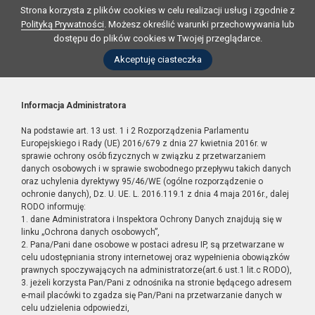
Strona korzysta z plików cookies w celu realizacji usług i zgodnie z
Polityką Prywatności
. Możesz określić warunki przechowywania lub
dostępu do plików cookies w Twojej przeglądarce.
Akceptuję ciasteczka
Informacja Administratora
Na podstawie art. 13 ust. 1 i 2 Rozporządzenia Parlamentu
Europejskiego i Rady (UE) 2016/679 z dnia 27 kwietnia 2016r. w
sprawie ochrony osób fizycznych w związku z przetwarzaniem
danych osobowych i w sprawie swobodnego przepływu takich danych
oraz uchylenia dyrektywy 95/46/WE (ogólne rozporządzenie o
ochronie danych), Dz. U. UE. L. 2016.119.1 z dnia 4 maja 2016r., dalej
RODO informuję:
1. dane Administratora i Inspektora Ochrony Danych znajdują się w
linku „Ochrona danych osobowych”,
2. Pana/Pani dane osobowe w postaci adresu IP, są przetwarzane w
celu udostępniania strony internetowej oraz wypełnienia obowiązków
prawnych spoczywających na administratorze(art.6 ust.1 lit.c RODO),
3. jeżeli korzysta Pan/Pani z odnośnika na stronie będącego adresem
e-mail placówki to zgadza się Pan/Pani na przetwarzanie danych w
celu udzielenia odpowiedzi,