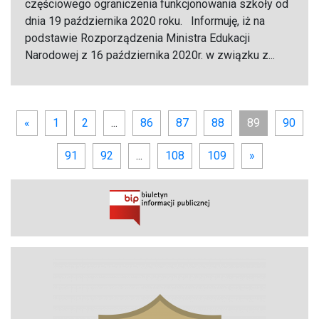
częściowego ograniczenia funkcjonowania szkoły od
dnia 19 października 2020 roku. Informuję, iż na
podstawie Rozporządzenia Ministra Edukacji
Narodowej z 16 października 2020r. w związku z...
«
1
2
...
86
87
88
89
90
91
92
...
108
109
»