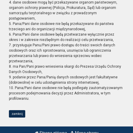
4. dane osobowe mogą być przekazywane organom państwowym,
organom ochrony prawnej (Policja, Prokuratura, Sąd) lub organom
samorządu terytorialnego w związku z prowadzonym
postępowaniem,
5. Pana/Pani dane osobowe nie będą przekazywane do państwa
trzeciego ani do organizacji międzynarodowej,
6. Pana/Pani dane osobowe będą przetwarzane wyłącznie przez
okres i w zakresie niezbędnym do realizacji celu przetwarzania,
7. przysługuje Panu/Pani prawo dostępu do treści swoich danych
osobowych oraz ich sprostowania, usunięcia lub ograniczenia
przetwarzania lub prawo do wniesienia sprzeciwu wobec
przetwarzania,
8. ma Pan/Pani prawo wniesienia skargi do Prezesa Urzędu Ochrony
Danych Osobowych,
9. podanie przez Pana/Panią danych osobowych jest fakultatywne
(dobrowolne) w celu udostępnienia strony internetowej,
10. Pana/Pani dane osobowe nie będą podlegały zautomatyzowanym
procesom podejmowania decyzji przez Administratora, w tym
profilowaniu.
zamknij
Strona główna
Mapa strony