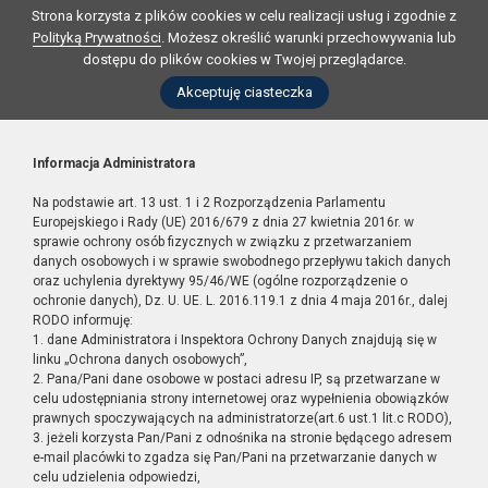
Strona korzysta z plików cookies w celu realizacji usług i zgodnie z
Polityką Prywatności
. Możesz określić warunki przechowywania lub
dostępu do plików cookies w Twojej przeglądarce.
Akceptuję ciasteczka
Informacja Administratora
Na podstawie art. 13 ust. 1 i 2 Rozporządzenia Parlamentu
Europejskiego i Rady (UE) 2016/679 z dnia 27 kwietnia 2016r. w
sprawie ochrony osób fizycznych w związku z przetwarzaniem
danych osobowych i w sprawie swobodnego przepływu takich danych
oraz uchylenia dyrektywy 95/46/WE (ogólne rozporządzenie o
ochronie danych), Dz. U. UE. L. 2016.119.1 z dnia 4 maja 2016r., dalej
RODO informuję:
1. dane Administratora i Inspektora Ochrony Danych znajdują się w
linku „Ochrona danych osobowych”,
2. Pana/Pani dane osobowe w postaci adresu IP, są przetwarzane w
celu udostępniania strony internetowej oraz wypełnienia obowiązków
prawnych spoczywających na administratorze(art.6 ust.1 lit.c RODO),
3. jeżeli korzysta Pan/Pani z odnośnika na stronie będącego adresem
e-mail placówki to zgadza się Pan/Pani na przetwarzanie danych w
celu udzielenia odpowiedzi,