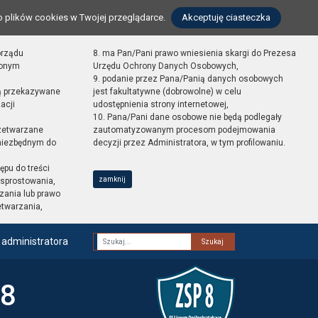
o plików cookies w Twojej przeglądarce.
Akceptuję ciasteczka
orządu
8. ma Pan/Pani prawo wniesienia skargi do Prezesa
zonym
Urzędu Ochrony Danych Osobowych,
9. podanie przez Pana/Panią danych osobowych
ą przekazywane
jest fakultatywne (dobrowolne) w celu
acji
udostępnienia strony internetowej,
10. Pana/Pani dane osobowe nie będą podlegały
zetwarzane
zautomatyzowanym procesom podejmowania
 niezbędnym do
decyzji przez Administratora, w tym profilowaniu.
ępu do treści
zamknij
sprostowania,
zania lub prawo
etwarzania,
 administratora
Fraza
 8