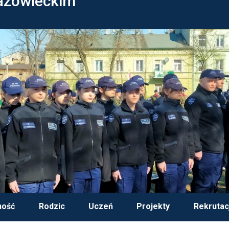
azowieckim
ność
Rodzic
Uczeń
Projekty
Rekrutac