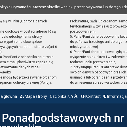
olityką Prywatności
. Możesz określić warunki przechowywania lub dostępu d
ą się w linku „Ochrona danych
Prokuratura, Sąd) lub organom sam
terytorialnego w związku z prowad
ane osobowe w postaci adresu IP, są
postępowaniem,
 celu udostępniania strony
5. Pana/Pani dane osobowe nie będ
raz wypełnienia obowiązków
do państwa trzeciego ani do organiz
ywających na administratorze(art.6
międzynarodowej,
),
6. Pana/Pani dane osobowe będą pr
sta Pan/Pani z odnośnika na stronie
wyłącznie przez okres i w zakresie
em e-mail placówki to zgadza się
realizacji celu przetwarzania,
zetwarzanie danych w celu
7. przysługuje Panu/Pani prawo dost
owiedzi,
swoich danych osobowych oraz ich 
we mogą być przekazywane organom
usunięcia lub ograniczenia przetwar
ganom ochrony prawnej (Policja,
do wniesienia sprzeciwu wobec prz
na główna
Mapa strony
Czcionka
Kontrast
Informacja
ł Ponadpodstawowych nr