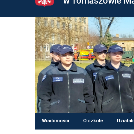
w Tomaszowie M
Wiadomości
O szkole
Działal