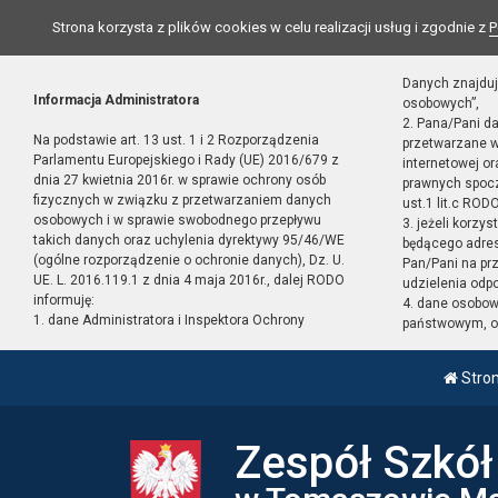
Strona korzysta z plików cookies w celu realizacji usług i zgodnie z
P
Danych znajduj
Informacja Administratora
osobowych”,
2. Pana/Pani d
Na podstawie art. 13 ust. 1 i 2 Rozporządzenia
przetwarzane w
Parlamentu Europejskiego i Rady (UE) 2016/679 z
internetowej o
dnia 27 kwietnia 2016r. w sprawie ochrony osób
prawnych spocz
fizycznych w związku z przetwarzaniem danych
ust.1 lit.c RODO
osobowych i w sprawie swobodnego przepływu
3. jeżeli korzy
takich danych oraz uchylenia dyrektywy 95/46/WE
będącego adres
(ogólne rozporządzenie o ochronie danych), Dz. U.
Pan/Pani na pr
UE. L. 2016.119.1 z dnia 4 maja 2016r., dalej RODO
udzielenia odp
informuję:
4. dane osobo
1. dane Administratora i Inspektora Ochrony
państwowym, or
Stro
Zespół Szkó