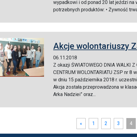
wypadkowi i od ponad 20 lat jeździ na
potrzebnych produktów: • Żywność trwała
Akcje wolontariuszy Z
06.11.2018
Z okazji ŚWIATOWEGO DNIA WALKI Z
CENTRUM WOLONTARIATU ZSP nr 8 wraz
w dniu 15 października 2018 r. uczestn
Akcja została przeprowadzona w klasac
Arka Nadziei” oraz...
«
1
2
3
4