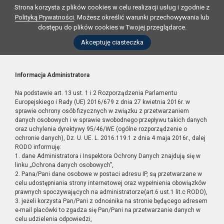
Strona korzysta z plików cookies w celu realizacji usług i zgodnie z
Polityką Prywatności
. Możesz określić warunki przechowywania lub
dostępu do plików cookies w Twojej przeglądarce.
Akceptuję ciasteczka
Informacja Administratora
Na podstawie art. 13 ust. 1 i 2 Rozporządzenia Parlamentu
Europejskiego i Rady (UE) 2016/679 z dnia 27 kwietnia 2016r. w
sprawie ochrony osób fizycznych w związku z przetwarzaniem
danych osobowych i w sprawie swobodnego przepływu takich danych
oraz uchylenia dyrektywy 95/46/WE (ogólne rozporządzenie o
ochronie danych), Dz. U. UE. L. 2016.119.1 z dnia 4 maja 2016r., dalej
RODO informuję:
1. dane Administratora i Inspektora Ochrony Danych znajdują się w
linku „Ochrona danych osobowych”,
2. Pana/Pani dane osobowe w postaci adresu IP, są przetwarzane w
celu udostępniania strony internetowej oraz wypełnienia obowiązków
prawnych spoczywających na administratorze(art.6 ust.1 lit.c RODO),
3. jeżeli korzysta Pan/Pani z odnośnika na stronie będącego adresem
e-mail placówki to zgadza się Pan/Pani na przetwarzanie danych w
celu udzielenia odpowiedzi,