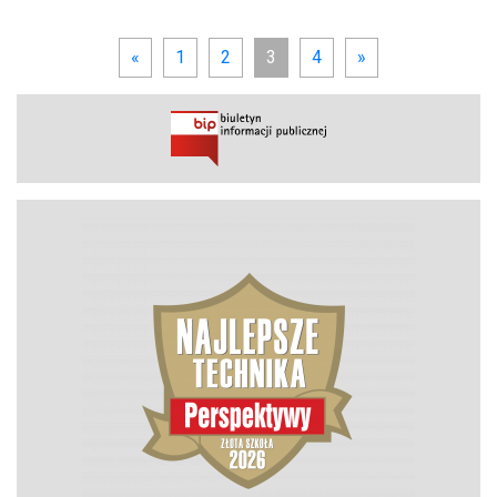
«
1
2
3
4
»