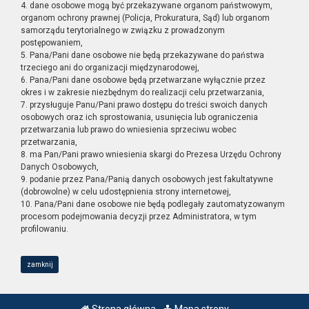
4. dane osobowe mogą być przekazywane organom państwowym,
organom ochrony prawnej (Policja, Prokuratura, Sąd) lub organom
samorządu terytorialnego w związku z prowadzonym
postępowaniem,
5. Pana/Pani dane osobowe nie będą przekazywane do państwa
trzeciego ani do organizacji międzynarodowej,
6. Pana/Pani dane osobowe będą przetwarzane wyłącznie przez
okres i w zakresie niezbędnym do realizacji celu przetwarzania,
7. przysługuje Panu/Pani prawo dostępu do treści swoich danych
osobowych oraz ich sprostowania, usunięcia lub ograniczenia
przetwarzania lub prawo do wniesienia sprzeciwu wobec
przetwarzania,
8. ma Pan/Pani prawo wniesienia skargi do Prezesa Urzędu Ochrony
Danych Osobowych,
9. podanie przez Pana/Panią danych osobowych jest fakultatywne
(dobrowolne) w celu udostępnienia strony internetowej,
10. Pana/Pani dane osobowe nie będą podlegały zautomatyzowanym
procesom podejmowania decyzji przez Administratora, w tym
profilowaniu.
zamknij
Strona główna
Mapa strony