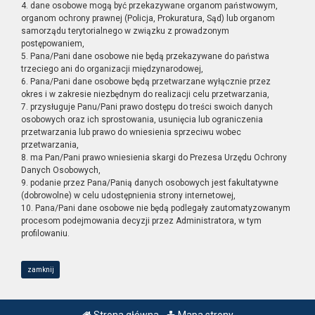
4. dane osobowe mogą być przekazywane organom państwowym,
organom ochrony prawnej (Policja, Prokuratura, Sąd) lub organom
samorządu terytorialnego w związku z prowadzonym
postępowaniem,
5. Pana/Pani dane osobowe nie będą przekazywane do państwa
trzeciego ani do organizacji międzynarodowej,
6. Pana/Pani dane osobowe będą przetwarzane wyłącznie przez
okres i w zakresie niezbędnym do realizacji celu przetwarzania,
7. przysługuje Panu/Pani prawo dostępu do treści swoich danych
osobowych oraz ich sprostowania, usunięcia lub ograniczenia
przetwarzania lub prawo do wniesienia sprzeciwu wobec
przetwarzania,
8. ma Pan/Pani prawo wniesienia skargi do Prezesa Urzędu Ochrony
Danych Osobowych,
9. podanie przez Pana/Panią danych osobowych jest fakultatywne
(dobrowolne) w celu udostępnienia strony internetowej,
10. Pana/Pani dane osobowe nie będą podlegały zautomatyzowanym
procesom podejmowania decyzji przez Administratora, w tym
profilowaniu.
zamknij
Strona główna
Mapa strony