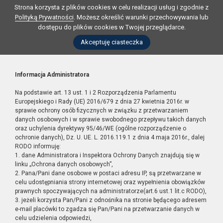
Strona korzysta z plików cookies w celu realizacji usług i zgodnie z
Polityką Prywatności
. Możesz określić warunki przechowywania lub
dostępu do plików cookies w Twojej przeglądarce.
Akceptuję ciasteczka
Informacja Administratora
Na podstawie art. 13 ust. 1 i 2 Rozporządzenia Parlamentu
Europejskiego i Rady (UE) 2016/679 z dnia 27 kwietnia 2016r. w
sprawie ochrony osób fizycznych w związku z przetwarzaniem
danych osobowych i w sprawie swobodnego przepływu takich danych
oraz uchylenia dyrektywy 95/46/WE (ogólne rozporządzenie o
ochronie danych), Dz. U. UE. L. 2016.119.1 z dnia 4 maja 2016r., dalej
RODO informuję:
1. dane Administratora i Inspektora Ochrony Danych znajdują się w
linku „Ochrona danych osobowych”,
2. Pana/Pani dane osobowe w postaci adresu IP, są przetwarzane w
celu udostępniania strony internetowej oraz wypełnienia obowiązków
prawnych spoczywających na administratorze(art.6 ust.1 lit.c RODO),
3. jeżeli korzysta Pan/Pani z odnośnika na stronie będącego adresem
e-mail placówki to zgadza się Pan/Pani na przetwarzanie danych w
celu udzielenia odpowiedzi,