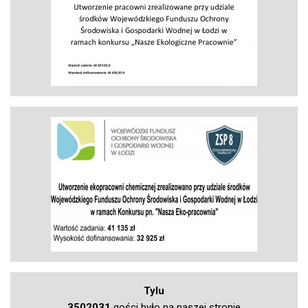
Tylu
3502031
gości było na naszej stronie