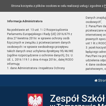
Strona korzysta z plików cookies w celu realizacji usług i zgodnie z
P
Danych znajduj
Informacja Administratora
osobowych”,
2. Pana/Pani d
Na podstawie art. 13 ust. 1 i 2 Rozporządzenia
przetwarzane w
Parlamentu Europejskiego i Rady (UE) 2016/679 z
internetowej o
dnia 27 kwietnia 2016r. w sprawie ochrony osób
prawnych spocz
fizycznych w związku z przetwarzaniem danych
ust.1 lit.c RODO
osobowych i w sprawie swobodnego przepływu
3. jeżeli korzy
takich danych oraz uchylenia dyrektywy 95/46/WE
będącego adres
(ogólne rozporządzenie o ochronie danych), Dz. U.
Pan/Pani na pr
UE. L. 2016.119.1 z dnia 4 maja 2016r., dalej RODO
udzielenia odp
informuję:
4. dane osobo
1. dane Administratora i Inspektora Ochrony
państwowym, or
Stro
Zespół Szkó