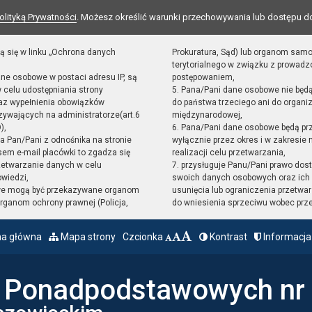
olityką Prywatności
. Możesz określić warunki przechowywania lub dostępu d
ą się w linku „Ochrona danych
Prokuratura, Sąd) lub organom sam
terytorialnego w związku z prowad
ane osobowe w postaci adresu IP, są
postępowaniem,
 celu udostępniania strony
5. Pana/Pani dane osobowe nie będ
raz wypełnienia obowiązków
do państwa trzeciego ani do organiz
ywających na administratorze(art.6
międzynarodowej,
),
6. Pana/Pani dane osobowe będą pr
sta Pan/Pani z odnośnika na stronie
wyłącznie przez okres i w zakresie
em e-mail placówki to zgadza się
realizacji celu przetwarzania,
zetwarzanie danych w celu
7. przysługuje Panu/Pani prawo dost
owiedzi,
swoich danych osobowych oraz ich 
we mogą być przekazywane organom
usunięcia lub ograniczenia przetwar
ganom ochrony prawnej (Policja,
do wniesienia sprzeciwu wobec prz
na główna
Mapa strony
Czcionka
Kontrast
Informacja
ł Ponadpodstawowych nr