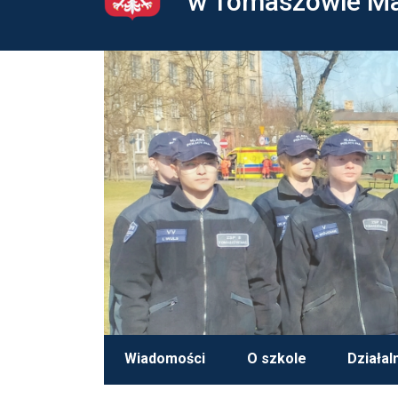
w Tomaszowie M
Wiadomości
O szkole
Działal