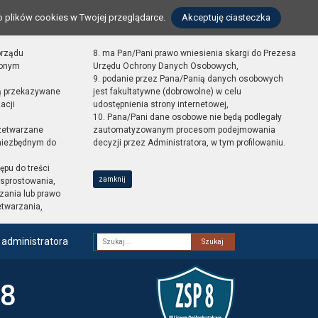
o plików cookies w Twojej przeglądarce.
Akceptuję ciasteczka
orządu
8. ma Pan/Pani prawo wniesienia skargi do Prezesa
zonym
Urzędu Ochrony Danych Osobowych,
9. podanie przez Pana/Panią danych osobowych
ą przekazywane
jest fakultatywne (dobrowolne) w celu
acji
udostępnienia strony internetowej,
10. Pana/Pani dane osobowe nie będą podlegały
zetwarzane
zautomatyzowanym procesom podejmowania
 niezbędnym do
decyzji przez Administratora, w tym profilowaniu.
ępu do treści
zamknij
sprostowania,
zania lub prawo
etwarzania,
 administratora
Fraza
 8