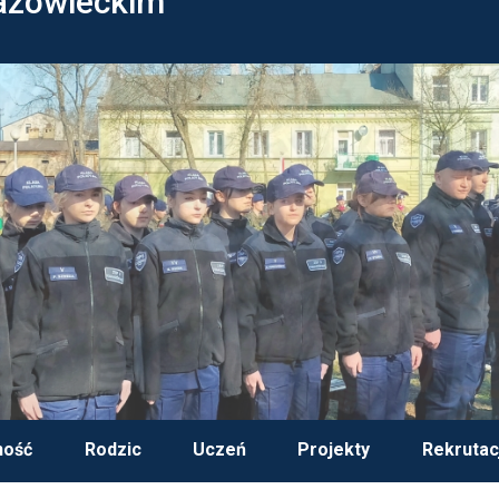
azowieckim
ność
Rodzic
Uczeń
Projekty
Rekrutac