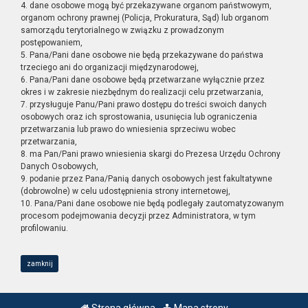
4. dane osobowe mogą być przekazywane organom państwowym,
organom ochrony prawnej (Policja, Prokuratura, Sąd) lub organom
samorządu terytorialnego w związku z prowadzonym
postępowaniem,
5. Pana/Pani dane osobowe nie będą przekazywane do państwa
trzeciego ani do organizacji międzynarodowej,
6. Pana/Pani dane osobowe będą przetwarzane wyłącznie przez
okres i w zakresie niezbędnym do realizacji celu przetwarzania,
7. przysługuje Panu/Pani prawo dostępu do treści swoich danych
osobowych oraz ich sprostowania, usunięcia lub ograniczenia
przetwarzania lub prawo do wniesienia sprzeciwu wobec
przetwarzania,
8. ma Pan/Pani prawo wniesienia skargi do Prezesa Urzędu Ochrony
Danych Osobowych,
9. podanie przez Pana/Panią danych osobowych jest fakultatywne
(dobrowolne) w celu udostępnienia strony internetowej,
10. Pana/Pani dane osobowe nie będą podlegały zautomatyzowanym
procesom podejmowania decyzji przez Administratora, w tym
profilowaniu.
zamknij
Strona główna
Mapa strony