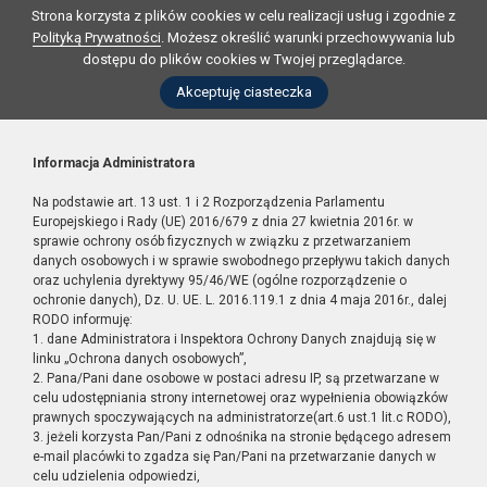
Strona korzysta z plików cookies w celu realizacji usług i zgodnie z
Polityką Prywatności
. Możesz określić warunki przechowywania lub
dostępu do plików cookies w Twojej przeglądarce.
Akceptuję ciasteczka
Informacja Administratora
Na podstawie art. 13 ust. 1 i 2 Rozporządzenia Parlamentu
Europejskiego i Rady (UE) 2016/679 z dnia 27 kwietnia 2016r. w
sprawie ochrony osób fizycznych w związku z przetwarzaniem
danych osobowych i w sprawie swobodnego przepływu takich danych
oraz uchylenia dyrektywy 95/46/WE (ogólne rozporządzenie o
ochronie danych), Dz. U. UE. L. 2016.119.1 z dnia 4 maja 2016r., dalej
RODO informuję:
1. dane Administratora i Inspektora Ochrony Danych znajdują się w
linku „Ochrona danych osobowych”,
2. Pana/Pani dane osobowe w postaci adresu IP, są przetwarzane w
celu udostępniania strony internetowej oraz wypełnienia obowiązków
prawnych spoczywających na administratorze(art.6 ust.1 lit.c RODO),
3. jeżeli korzysta Pan/Pani z odnośnika na stronie będącego adresem
e-mail placówki to zgadza się Pan/Pani na przetwarzanie danych w
celu udzielenia odpowiedzi,