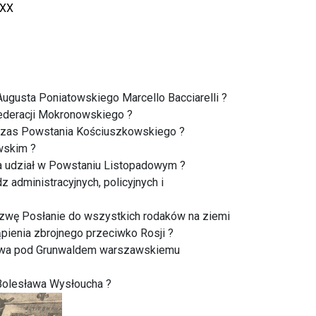
XXX
 Augusta Poniatowskiego Marcello Bacciarelli ?
ederacji Mokronowskiego ?
dczas Powstania Kościuszkowskiego ?
wskim ?
a udział w Powstaniu Listopadowym ?
 administracyjnych, policyjnych i
ezwę Posłanie do wszystkich rodaków na ziemi
ąpienia zbrojnego przeciwko Rosji ?
Bitwa pod Grunwaldem warszawskiemu
 Bolesława Wysłoucha ?