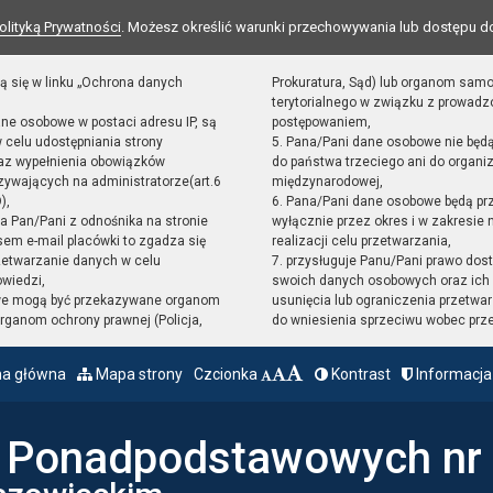
olityką Prywatności
. Możesz określić warunki przechowywania lub dostępu d
ą się w linku „Ochrona danych
Prokuratura, Sąd) lub organom sam
terytorialnego w związku z prowad
ane osobowe w postaci adresu IP, są
postępowaniem,
 celu udostępniania strony
5. Pana/Pani dane osobowe nie będ
raz wypełnienia obowiązków
do państwa trzeciego ani do organiz
ywających na administratorze(art.6
międzynarodowej,
),
6. Pana/Pani dane osobowe będą pr
sta Pan/Pani z odnośnika na stronie
wyłącznie przez okres i w zakresie
em e-mail placówki to zgadza się
realizacji celu przetwarzania,
zetwarzanie danych w celu
7. przysługuje Panu/Pani prawo dost
owiedzi,
swoich danych osobowych oraz ich 
we mogą być przekazywane organom
usunięcia lub ograniczenia przetwar
ganom ochrony prawnej (Policja,
do wniesienia sprzeciwu wobec prz
na główna
Mapa strony
Czcionka
Kontrast
Informacja
ł Ponadpodstawowych nr