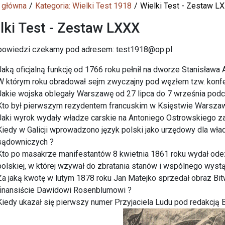
 główna
Kategoria: Wielki Test 1918
Wielki Test - Zestaw L
lki Test - Zestaw LXXX
powiedzi czekamy pod adresem: test1918@op.pl
Jaką oficjalną funkcję od 1766 roku pełnił na dworze Stanisława
W którym roku obradował sejm zwyczajny pod węzłem tzw. konf
Jakie wojska oblegały Warszawę od 27 lipca do 7 września po
Kto był pierwszym rezydentem francuskim w Księstwie Warsza
Jaki wyrok wydały władze carskie na Antoniego Ostrowskiego z
Kiedy w Galicji wprowadzono język polski jako urzędowy dla władz
sądowniczych ?
Kto po masakrze manifestantów 8 kwietnia 1861 roku wydał od
polskiej, w której wzywał do zbratania stanów i wspólnego wyst
Za jaką kwotę w lutym 1878 roku Jan Matejko sprzedał obraz 
finansiście Dawidowi Rosenblumowi ?
Kiedy ukazał się pierwszy numer Przyjaciela Ludu pod redakcją