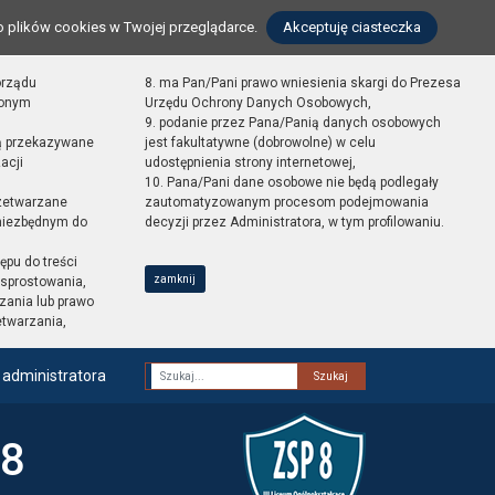
o plików cookies w Twojej przeglądarce.
Akceptuję ciasteczka
orządu
8. ma Pan/Pani prawo wniesienia skargi do Prezesa
zonym
Urzędu Ochrony Danych Osobowych,
9. podanie przez Pana/Panią danych osobowych
ą przekazywane
jest fakultatywne (dobrowolne) w celu
acji
udostępnienia strony internetowej,
10. Pana/Pani dane osobowe nie będą podlegały
zetwarzane
zautomatyzowanym procesom podejmowania
 niezbędnym do
decyzji przez Administratora, w tym profilowaniu.
ępu do treści
zamknij
sprostowania,
zania lub prawo
etwarzania,
 administratora
Fraza
 8