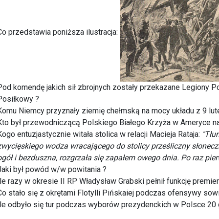
Co przedstawia poniższa ilustracja:
Pod komendę jakich sił zbrojnych zostały przekazane Legiony 
Posiłkowy ?
Komu Niemcy przyznały ziemię chełmską na mocy układu z 9 lut
Kto był przewodniczącą Polskiego Białego Krzyża w Ameryce na r
Kogo entuzjastycznie witała stolica w relacji Macieja Rataja:
"Tłum
zwycięskiego wodza wracającego do stolicy prześliczny słone
ogół i bezduszna, rozgrzała się zapałem owego dnia. Po raz pier
Jaki był powód w/w powitania ?
Ile razy w okresie II RP Władysław Grabski pełnił funkcję premier
Co stało się z okrętami Flotylli Pińskaiej podczas ofensywy sowi
Ile odbyło się tur podczas wyborów prezydenckich w Polsce 20 