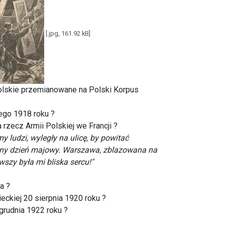
[.jpg, 161.92 kB]
Polskie przemianowane na Polski Korpus
ego 1918 roku ?
zecz Armii Polskiej we Francji ?
y ludzi, wyległy na ulicę, by powitać
czny dzień majowy. Warszawa, zblazowana na
wszy była mi bliska sercu!"
a ?
eckiej 20 sierpnia 1920 roku ?
grudnia 1922 roku ?