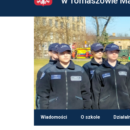
w Tomaszowie M
Wiadomości
O szkole
Działal