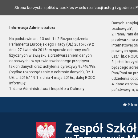
Strona korzysta z plików cookies w celu realizacji usług i zgodnie z
P
Danych znajduj
Informacja Administratora
osobowych”,
2. Pana/Pani d
Na podstawie art. 13 ust. 1 i 2 Rozporządzenia
przetwarzane w
Parlamentu Europejskiego i Rady (UE) 2016/679 z
internetowej o
dnia 27 kwietnia 2016r. w sprawie ochrony osób
prawnych spocz
fizycznych w związku z przetwarzaniem danych
ust.1 lit.c RODO
osobowych i w sprawie swobodnego przepływu
3. jeżeli korzy
takich danych oraz uchylenia dyrektywy 95/46/WE
będącego adres
(ogólne rozporządzenie o ochronie danych), Dz. U.
Pan/Pani na pr
UE. L. 2016.119.1 z dnia 4 maja 2016r., dalej RODO
udzielenia odp
informuję:
4. dane osobo
1. dane Administratora i Inspektora Ochrony
państwowym, or
Stro
Zespół Szkó