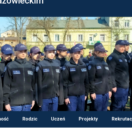
azowieckim
ność
Rodzic
Uczeń
Projekty
Rekrutac