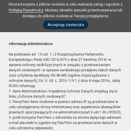
Strona korzysta z plików cookies w celu realizacji usług i zgodnie z
Polityką Prywatności
. Możesz określić warunki przechowywania lub
dostępu do plików cookies w Twojej przeglądarce.
Akceptuję ciasteczka
Informacja Administratora
Na podstawie art. 13 ust. 1 i 2 Rozporządzenia Parlamentu
Europejskiego i Rady (UE) 2016/679 z dnia 27 kwietnia 2016r. w
sprawie ochrony osób fizycznych w związku z przetwarzaniem
danych osobowych i w sprawie swobodnego przepływu takich danych
oraz uchylenia dyrektywy 95/46/WE (ogólne rozporządzenie o
ochronie danych), Dz. U. UE. L. 2016.119.1 z dnia 4 maja 2016r., dalej
RODO informuję:
1. dane Administratora i Inspektora Ochrony Danych znajdują się w
linku „Ochrona danych osobowych”,
2. Pana/Pani dane osobowe w postaci adresu IP, są przetwarzane w
celu udostępniania strony internetowej oraz wypełnienia obowiązków
prawnych spoczywających na administratorze(art.6 ust.1 lit.c RODO),
3. jeżeli korzysta Pan/Pani z odnośnika na stronie będącego adresem
e-mail placówki to zgadza się Pan/Pani na przetwarzanie danych w
celu udzielenia odpowiedzi,