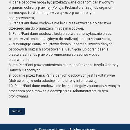
4. dane osobowe mogą być przekazywane organom państwowym,
organom ochrony prawnej (Policja, Prokuratura, Sąd) lub organom
samorządu terytorialnego w związku z prowadzonym
postępowaniem,
5. Pana/Pani dane osobowe nie będą przekazywane do państwa
trzeciego ani do organizacji międzynarodowej,
6. Pana/Pani dane osobowe będą przetwarzane wyłącznie przez
okres i w zakresie niezbędnym do realizacji celu przetwarzania,
7. przysługuje Panu/Pani prawo dostępu do treści swoich danych
osobowych oraz ich sprostowania, usunięcia lub ograniczenia
przetwarzania lub prawo do wniesienia sprzeciwu wobec
przetwarzania,
8. ma Pan/Pani prawo wniesienia skargi do Prezesa Urzędu Ochrony
Danych Osobowych,
9. podanie przez Pana/Panią danych osobowych jest fakultatywne
(dobrowolne) w celu udostępnienia strony internetowej,
10. Pana/Pani dane osobowe nie będą podlegały zautomatyzowanym
procesom podejmowania decyzji przez Administratora, w tym
profilowaniu.
zamknij
Strona główna
Mapa strony