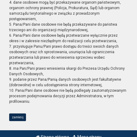
4. dane osobowe mogą być przekazywane organom państwowym,
organom ochrony prawnej (Policja, Prokuratura, Sąd) lub organom
samorządu terytorialnego w związku z prowadzonym
postępowaniem,
5. Pana/Pani dane osobowe nie będą przekazywane do państwa
trzeciego ani do organizacji międzynarodowej,
6. Pana/Pani dane osobowe będą przetwarzane wyłącznie przez
okres i w zakresie niezbędnym do realizacji celu przetwarzania,
7. przysługuje Panu/Pani prawo dostępu do treści swoich danych
osobowych oraz ich sprostowania, usunięcia lub ograniczenia
przetwarzania lub prawo do wniesienia sprzeciwu wobec
przetwarzania,
8. ma Pan/Pani prawo wniesienia skargi do Prezesa Urzędu Ochrony
Danych Osobowych,
9. podanie przez Pana/Panią danych osobowych jest fakultatywne
(dobrowolne) w celu udostępnienia strony internetowej,
10. Pana/Pani dane osobowe nie będą podlegały zautomatyzowanym
procesom podejmowania decyzji przez Administratora, w tym
profilowaniu.
zamknij
Strona główna
Mapa strony