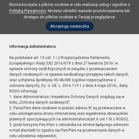
Strona korzysta z plików cookies w celu realizacji usług i zgodnie z
Polityką Prywatności
. Możesz określić warunki przechowywania lub
dostępu do plików cookies w Twojej przeglądarce.
Akceptuję ciasteczka
Informacja Administratora
Na podstawie art. 13 ust. 1 i 2 Rozporządzenia Parlamentu
Europejskiego i Rady (UE) 2016/679 z dnia 27 kwietnia 2016r. w
sprawie ochrony osób fizycznych w związku z przetwarzaniem
danych osobowych i w sprawie swobodnego przepływu takich danych
oraz uchylenia dyrektywy 95/46/WE (ogólne rozporządzenie o
ochronie danych), Dz. U. UE. L. 2016.119.1 z dnia 4 maja 2016r., dalej
RODO informuję:
1. dane Administratora i Inspektora Ochrony Danych znajdują się w
linku „Ochrona danych osobowych”,
2. Pana/Pani dane osobowe w postaci adresu IP, są przetwarzane w
celu udostępniania strony internetowej oraz wypełnienia obowiązków
prawnych spoczywających na administratorze(art.6 ust.1 lit.c RODO),
3. jeżeli korzysta Pan/Pani z odnośnika na stronie będącego adresem
e-mail placówki to zgadza się Pan/Pani na przetwarzanie danych w
celu udzielenia odpowiedzi,