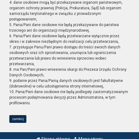
4. dane osobowe mogą być przekazywane organom państwowym,
organom ochrony prawnej (Policja, Prokuratura, Sąd) lub organom
samorządu terytorialnego w związku z prowadzonym
postępowaniem,
5. Pana/Pani dane osobowe nie będą przekazywane do państwa
trzeciego ani do organizacji międzynarodowej,
6. Pana/Pani dane osobowe będą przetwarzane wyłącznie przez
okres i w zakresie niezbędnym do realizacji celu przetwarzania,
7. przysługuje Panu/Pani prawo dostępu do treści swoich danych
osobowych oraz ich sprostowania, usunięcia lub ograniczenia
przetwarzania lub prawo do wniesienia sprzeciwu wobec
przetwarzania,
8. ma Pan/Pani prawo wniesienia skargi do Prezesa Urzędu Ochrony
Danych Osobowych,
9. podanie przez Pana/Panią danych osobowych jest fakultatywne
(dobrowolne) w celu udostępnienia strony internetowej,
10. Pana/Pani dane osobowe nie będą podlegały zautomatyzowanym
procesom podejmowania decyzji przez Administratora, w tym
profilowaniu.
zamknij
Strona główna
Mapa strony