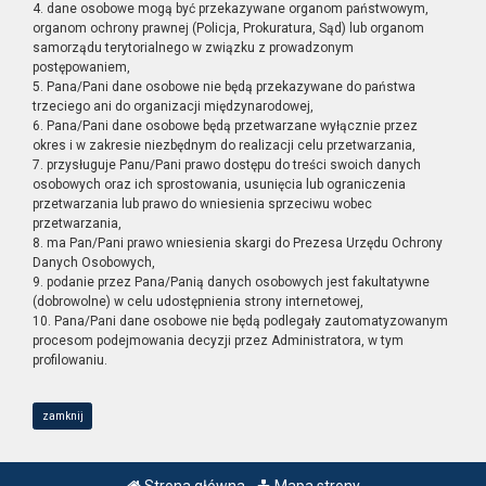
4. dane osobowe mogą być przekazywane organom państwowym,
organom ochrony prawnej (Policja, Prokuratura, Sąd) lub organom
samorządu terytorialnego w związku z prowadzonym
postępowaniem,
5. Pana/Pani dane osobowe nie będą przekazywane do państwa
trzeciego ani do organizacji międzynarodowej,
6. Pana/Pani dane osobowe będą przetwarzane wyłącznie przez
okres i w zakresie niezbędnym do realizacji celu przetwarzania,
7. przysługuje Panu/Pani prawo dostępu do treści swoich danych
osobowych oraz ich sprostowania, usunięcia lub ograniczenia
przetwarzania lub prawo do wniesienia sprzeciwu wobec
przetwarzania,
8. ma Pan/Pani prawo wniesienia skargi do Prezesa Urzędu Ochrony
Danych Osobowych,
9. podanie przez Pana/Panią danych osobowych jest fakultatywne
(dobrowolne) w celu udostępnienia strony internetowej,
10. Pana/Pani dane osobowe nie będą podlegały zautomatyzowanym
procesom podejmowania decyzji przez Administratora, w tym
profilowaniu.
zamknij
Strona główna
Mapa strony