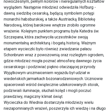
nowoczesnym, pełnym kolorów i nieregularnych kształtów
wyglądem. Następnie młodzież odwiedziła Hofburg -
dawną siedzibę cesarską, będącą symbolem potęgi
monarchii habsburskiej, a także Austriacką Bibliotekę
Narodową, której barokowe wnętrze zrobiło ogromne
wrażenie. Kolejnym punktem programu była Katedra św.
Szczepana, która zachwyciła uczestników swoją
monumentalną architekturą i bogatą historią. Ważnym
etapem wycieczki było również zwiedzanie pałacu
Schonbrunn wraz z powozownią oraz rozległym ogrodem,
gdzie młodzież mogła poznać atmosferę dawnego życia
cesarskiego i podziwiać piękno otaczającej przyrody.
Wyjątkowym urozmaiceniem wyjazdu był udział w
wiedeńskich jarmarkach bożonarodzeniowych. Uczniowie
spacerowali wśród świątecznie udekorowanych stoisk,
podziwiali iluminacje, słuchali kolęd i mogli poczuć
prawdziwy, magiczny klimat świąt.
Wycieczka do Wiednia dostarczyła młodzieży wielu
niezapomnianych wrażeń, poszerzyła ich wiedzę i na długo