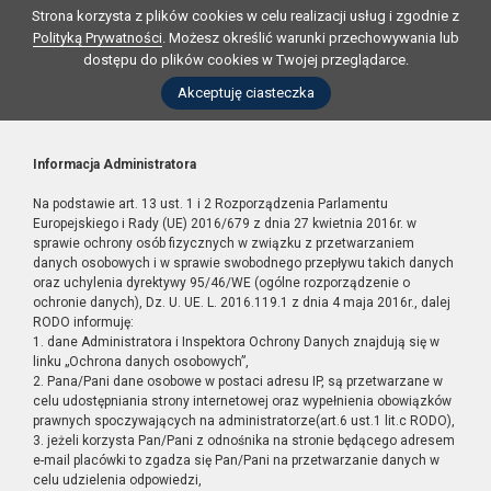
Strona korzysta z plików cookies w celu realizacji usług i zgodnie z
Polityką Prywatności
. Możesz określić warunki przechowywania lub
dostępu do plików cookies w Twojej przeglądarce.
Akceptuję ciasteczka
Informacja Administratora
Na podstawie art. 13 ust. 1 i 2 Rozporządzenia Parlamentu
Europejskiego i Rady (UE) 2016/679 z dnia 27 kwietnia 2016r. w
sprawie ochrony osób fizycznych w związku z przetwarzaniem
danych osobowych i w sprawie swobodnego przepływu takich danych
oraz uchylenia dyrektywy 95/46/WE (ogólne rozporządzenie o
ochronie danych), Dz. U. UE. L. 2016.119.1 z dnia 4 maja 2016r., dalej
RODO informuję:
1. dane Administratora i Inspektora Ochrony Danych znajdują się w
linku „Ochrona danych osobowych”,
2. Pana/Pani dane osobowe w postaci adresu IP, są przetwarzane w
celu udostępniania strony internetowej oraz wypełnienia obowiązków
prawnych spoczywających na administratorze(art.6 ust.1 lit.c RODO),
3. jeżeli korzysta Pan/Pani z odnośnika na stronie będącego adresem
e-mail placówki to zgadza się Pan/Pani na przetwarzanie danych w
celu udzielenia odpowiedzi,