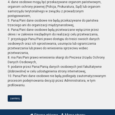
4. dane osobowe mogą być przekazywane organom państwowym,
organom ochrony prawnej (Policja, Prokuratura, Sąd) lub organom
samorządu terytorialnego w związku z prowadzonym
postępowaniem,
5. Pana/Pani dane osobowe nie będą przekazywane do państwa
trzeciego ani do organizacji międzynarodowej,
6. Pana/Pani dane osobowe będą przetwarzane wyłącznie przez
okres i w zakresie niezbędnym do realizacji celu przetwarzania,
7. przysługuje Panu/Pani prawo dostępu do treści swoich danych
osobowych oraz ich sprostowania, usunięcia lub ograniczenia
przetwarzania lub prawo do wniesienia sprzeciwu wobec
przetwarzania,
8. ma Pan/Pani prawo wniesienia skargi do Prezesa Urzędu Ochrony
Danych Osobowych,
9. podanie przez Pana/Panią danych osobowych jest fakultatywne
(dobrowolne) w celu udostępnienia strony internetowej,
10. Pana/Pani dane osobowe nie będą podlegały zautomatyzowanym
procesom podejmowania decyzji przez Administratora, w tym
profilowaniu.
zamknij
Strona główna
Mapa strony