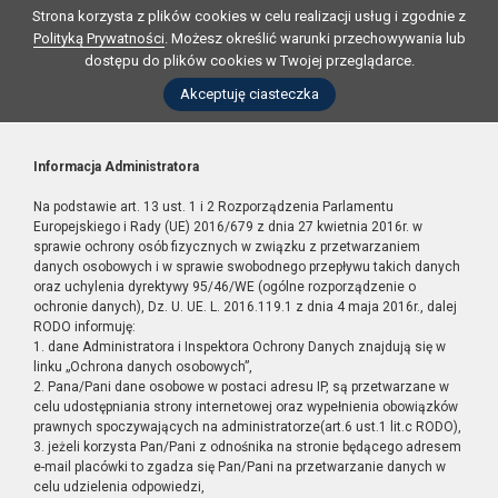
Strona korzysta z plików cookies w celu realizacji usług i zgodnie z
Polityką Prywatności
. Możesz określić warunki przechowywania lub
dostępu do plików cookies w Twojej przeglądarce.
Akceptuję ciasteczka
Informacja Administratora
Na podstawie art. 13 ust. 1 i 2 Rozporządzenia Parlamentu
Europejskiego i Rady (UE) 2016/679 z dnia 27 kwietnia 2016r. w
sprawie ochrony osób fizycznych w związku z przetwarzaniem
danych osobowych i w sprawie swobodnego przepływu takich danych
oraz uchylenia dyrektywy 95/46/WE (ogólne rozporządzenie o
ochronie danych), Dz. U. UE. L. 2016.119.1 z dnia 4 maja 2016r., dalej
RODO informuję:
1. dane Administratora i Inspektora Ochrony Danych znajdują się w
linku „Ochrona danych osobowych”,
2. Pana/Pani dane osobowe w postaci adresu IP, są przetwarzane w
celu udostępniania strony internetowej oraz wypełnienia obowiązków
prawnych spoczywających na administratorze(art.6 ust.1 lit.c RODO),
3. jeżeli korzysta Pan/Pani z odnośnika na stronie będącego adresem
e-mail placówki to zgadza się Pan/Pani na przetwarzanie danych w
celu udzielenia odpowiedzi,