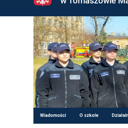
w Tomaszowie M
Wiadomości
O szkole
Działal