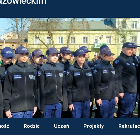
azowieckim
ność
Rodzic
Uczeń
Projekty
Rekrutac