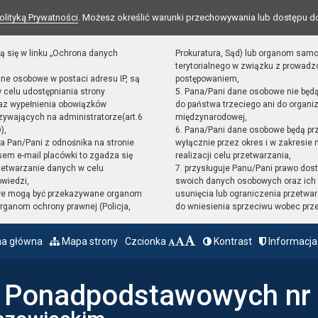
olityką Prywatności
. Możesz określić warunki przechowywania lub dostępu d
ą się w linku „Ochrona danych
Prokuratura, Sąd) lub organom sam
terytorialnego w związku z prowad
ane osobowe w postaci adresu IP, są
postępowaniem,
 celu udostępniania strony
5. Pana/Pani dane osobowe nie będ
raz wypełnienia obowiązków
do państwa trzeciego ani do organiz
ywających na administratorze(art.6
międzynarodowej,
),
6. Pana/Pani dane osobowe będą pr
sta Pan/Pani z odnośnika na stronie
wyłącznie przez okres i w zakresie
em e-mail placówki to zgadza się
realizacji celu przetwarzania,
zetwarzanie danych w celu
7. przysługuje Panu/Pani prawo dost
owiedzi,
swoich danych osobowych oraz ich 
we mogą być przekazywane organom
usunięcia lub ograniczenia przetwar
ganom ochrony prawnej (Policja,
do wniesienia sprzeciwu wobec prz
na główna
Mapa strony
Czcionka
Kontrast
Informacja
ł Ponadpodstawowych nr