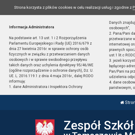
Strona korzysta z plików cookies w celu realizacji usług i zgodnie z
P
Danych znajduj
Informacja Administratora
osobowych”,
2. Pana/Pani d
Na podstawie art. 13 ust. 1 i 2 Rozporządzenia
przetwarzane w
Parlamentu Europejskiego i Rady (UE) 2016/679 z
internetowej o
dnia 27 kwietnia 2016r. w sprawie ochrony osób
prawnych spocz
fizycznych w związku z przetwarzaniem danych
ust.1 lit.c RODO
osobowych i w sprawie swobodnego przepływu
3. jeżeli korzy
takich danych oraz uchylenia dyrektywy 95/46/WE
będącego adres
(ogólne rozporządzenie o ochronie danych), Dz. U.
Pan/Pani na pr
UE. L. 2016.119.1 z dnia 4 maja 2016r., dalej RODO
udzielenia odp
informuję:
4. dane osobo
1. dane Administratora i Inspektora Ochrony
państwowym, or
Stro
Zespół Szkó