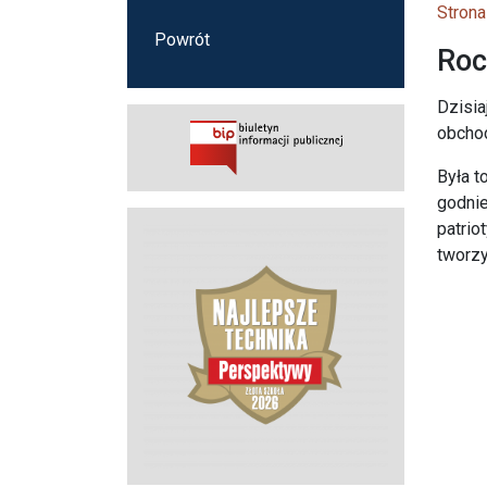
Strona
Powrót
Roc
Dzisia
obchod
Była t
godnie
patrio
tworzy