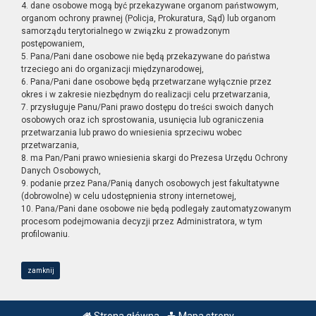
4. dane osobowe mogą być przekazywane organom państwowym,
organom ochrony prawnej (Policja, Prokuratura, Sąd) lub organom
samorządu terytorialnego w związku z prowadzonym
postępowaniem,
5. Pana/Pani dane osobowe nie będą przekazywane do państwa
trzeciego ani do organizacji międzynarodowej,
6. Pana/Pani dane osobowe będą przetwarzane wyłącznie przez
okres i w zakresie niezbędnym do realizacji celu przetwarzania,
7. przysługuje Panu/Pani prawo dostępu do treści swoich danych
osobowych oraz ich sprostowania, usunięcia lub ograniczenia
przetwarzania lub prawo do wniesienia sprzeciwu wobec
przetwarzania,
8. ma Pan/Pani prawo wniesienia skargi do Prezesa Urzędu Ochrony
Danych Osobowych,
9. podanie przez Pana/Panią danych osobowych jest fakultatywne
(dobrowolne) w celu udostępnienia strony internetowej,
10. Pana/Pani dane osobowe nie będą podlegały zautomatyzowanym
procesom podejmowania decyzji przez Administratora, w tym
profilowaniu.
zamknij
Strona główna
Mapa strony