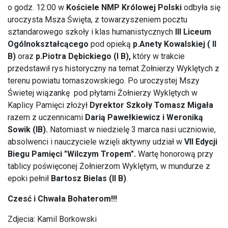
o godz. 12:00 w
Kościele NMP Królowej Polski
odbyła się
uroczysta Msza Święta, z towarzyszeniem pocztu
sztandarowego szkoły i klas humanistycznych
III Liceum
Ogólnokształcącego
pod opieką
p.Anety Kowalskiej ( II
B)
oraz
p.Piotra Dębickiego (I B),
który w trakcie
przedstawił rys historyczny na temat Żołnierzy Wyklętych z
terenu powiatu tomaszowskiego. Po uroczystej Mszy
Świetej wiązankę pod płytami Żołnierzy Wyklętych w
Kaplicy Pamięci złożył
Dyrektor Szkoły Tomasz Migała
razem z uczennicami
Darią Pawełkiewicz i Weroniką
Sowik (IB).
Natomiast w niedzielę 3 marca nasi uczniowie,
absolwenci i nauczyciele wzięli aktywny udział w
VII Edycji
Biegu Pamięci "Wilczym Tropem".
Wartę honorową przy
tablicy poświęconej Żołnierzom Wyklętym, w mundurze z
epoki pełnił
Bartosz Bielas (II B)
.
Czesć i Chwała Bohaterom!!!
Zdjecia: Kamil Borkowski