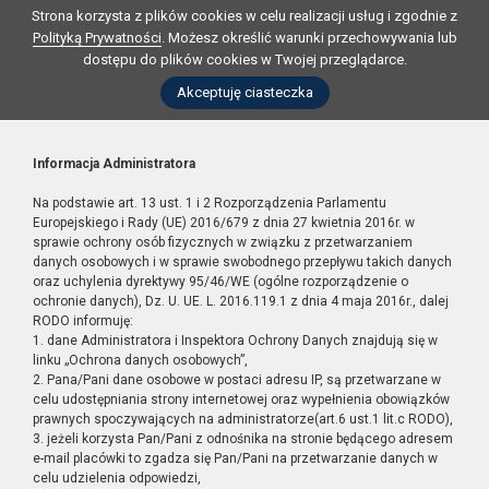
Strona korzysta z plików cookies w celu realizacji usług i zgodnie z
Polityką Prywatności
. Możesz określić warunki przechowywania lub
dostępu do plików cookies w Twojej przeglądarce.
Akceptuję ciasteczka
Informacja Administratora
Na podstawie art. 13 ust. 1 i 2 Rozporządzenia Parlamentu
Europejskiego i Rady (UE) 2016/679 z dnia 27 kwietnia 2016r. w
sprawie ochrony osób fizycznych w związku z przetwarzaniem
danych osobowych i w sprawie swobodnego przepływu takich danych
oraz uchylenia dyrektywy 95/46/WE (ogólne rozporządzenie o
ochronie danych), Dz. U. UE. L. 2016.119.1 z dnia 4 maja 2016r., dalej
RODO informuję:
1. dane Administratora i Inspektora Ochrony Danych znajdują się w
linku „Ochrona danych osobowych”,
2. Pana/Pani dane osobowe w postaci adresu IP, są przetwarzane w
celu udostępniania strony internetowej oraz wypełnienia obowiązków
prawnych spoczywających na administratorze(art.6 ust.1 lit.c RODO),
3. jeżeli korzysta Pan/Pani z odnośnika na stronie będącego adresem
e-mail placówki to zgadza się Pan/Pani na przetwarzanie danych w
celu udzielenia odpowiedzi,