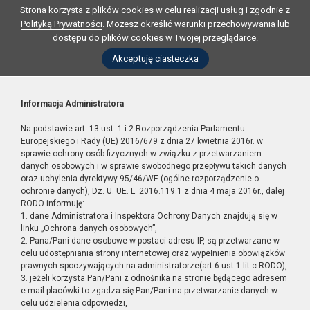
Strona korzysta z plików cookies w celu realizacji usług i zgodnie z
Polityką Prywatności
. Możesz określić warunki przechowywania lub
dostępu do plików cookies w Twojej przeglądarce.
Akceptuję ciasteczka
Informacja Administratora
Na podstawie art. 13 ust. 1 i 2 Rozporządzenia Parlamentu
Europejskiego i Rady (UE) 2016/679 z dnia 27 kwietnia 2016r. w
sprawie ochrony osób fizycznych w związku z przetwarzaniem
danych osobowych i w sprawie swobodnego przepływu takich danych
oraz uchylenia dyrektywy 95/46/WE (ogólne rozporządzenie o
ochronie danych), Dz. U. UE. L. 2016.119.1 z dnia 4 maja 2016r., dalej
RODO informuję:
1. dane Administratora i Inspektora Ochrony Danych znajdują się w
linku „Ochrona danych osobowych”,
2. Pana/Pani dane osobowe w postaci adresu IP, są przetwarzane w
celu udostępniania strony internetowej oraz wypełnienia obowiązków
prawnych spoczywających na administratorze(art.6 ust.1 lit.c RODO),
3. jeżeli korzysta Pan/Pani z odnośnika na stronie będącego adresem
e-mail placówki to zgadza się Pan/Pani na przetwarzanie danych w
celu udzielenia odpowiedzi,