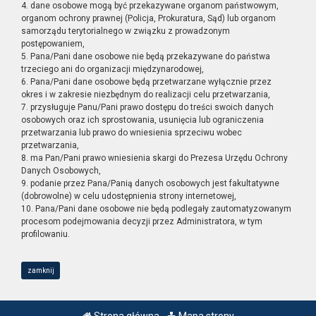
4. dane osobowe mogą być przekazywane organom państwowym,
organom ochrony prawnej (Policja, Prokuratura, Sąd) lub organom
samorządu terytorialnego w związku z prowadzonym
postępowaniem,
5. Pana/Pani dane osobowe nie będą przekazywane do państwa
trzeciego ani do organizacji międzynarodowej,
6. Pana/Pani dane osobowe będą przetwarzane wyłącznie przez
okres i w zakresie niezbędnym do realizacji celu przetwarzania,
7. przysługuje Panu/Pani prawo dostępu do treści swoich danych
osobowych oraz ich sprostowania, usunięcia lub ograniczenia
przetwarzania lub prawo do wniesienia sprzeciwu wobec
przetwarzania,
8. ma Pan/Pani prawo wniesienia skargi do Prezesa Urzędu Ochrony
Danych Osobowych,
9. podanie przez Pana/Panią danych osobowych jest fakultatywne
(dobrowolne) w celu udostępnienia strony internetowej,
10. Pana/Pani dane osobowe nie będą podlegały zautomatyzowanym
procesom podejmowania decyzji przez Administratora, w tym
profilowaniu.
zamknij
Strona główna
Mapa strony