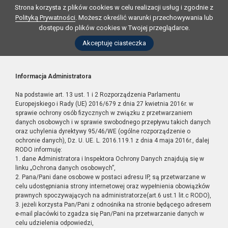
Strona korzysta z plików cookies w celu realizacji usług i zgodnie z
Polityką Prywatności
. Możesz określić warunki przechowywania lub
dostępu do plików cookies w Twojej przeglądarce.
Akceptuję ciasteczka
Informacja Administratora
Na podstawie art. 13 ust. 1 i 2 Rozporządzenia Parlamentu
Europejskiego i Rady (UE) 2016/679 z dnia 27 kwietnia 2016r. w
sprawie ochrony osób fizycznych w związku z przetwarzaniem
danych osobowych i w sprawie swobodnego przepływu takich danych
oraz uchylenia dyrektywy 95/46/WE (ogólne rozporządzenie o
ochronie danych), Dz. U. UE. L. 2016.119.1 z dnia 4 maja 2016r., dalej
RODO informuję:
1. dane Administratora i Inspektora Ochrony Danych znajdują się w
linku „Ochrona danych osobowych”,
2. Pana/Pani dane osobowe w postaci adresu IP, są przetwarzane w
celu udostępniania strony internetowej oraz wypełnienia obowiązków
prawnych spoczywających na administratorze(art.6 ust.1 lit.c RODO),
3. jeżeli korzysta Pan/Pani z odnośnika na stronie będącego adresem
e-mail placówki to zgadza się Pan/Pani na przetwarzanie danych w
celu udzielenia odpowiedzi,