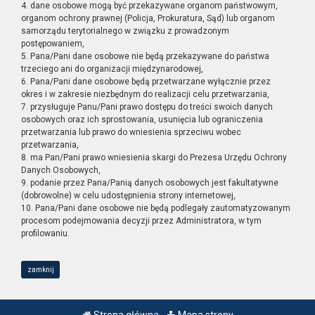
4. dane osobowe mogą być przekazywane organom państwowym,
organom ochrony prawnej (Policja, Prokuratura, Sąd) lub organom
samorządu terytorialnego w związku z prowadzonym
postępowaniem,
5. Pana/Pani dane osobowe nie będą przekazywane do państwa
trzeciego ani do organizacji międzynarodowej,
6. Pana/Pani dane osobowe będą przetwarzane wyłącznie przez
okres i w zakresie niezbędnym do realizacji celu przetwarzania,
7. przysługuje Panu/Pani prawo dostępu do treści swoich danych
osobowych oraz ich sprostowania, usunięcia lub ograniczenia
przetwarzania lub prawo do wniesienia sprzeciwu wobec
przetwarzania,
8. ma Pan/Pani prawo wniesienia skargi do Prezesa Urzędu Ochrony
Danych Osobowych,
9. podanie przez Pana/Panią danych osobowych jest fakultatywne
(dobrowolne) w celu udostępnienia strony internetowej,
10. Pana/Pani dane osobowe nie będą podlegały zautomatyzowanym
procesom podejmowania decyzji przez Administratora, w tym
profilowaniu.
zamknij
Strona główna
Mapa strony