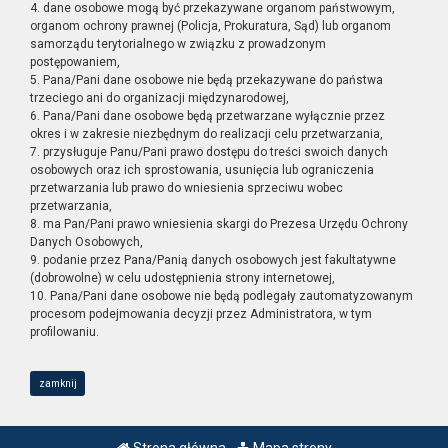
4. dane osobowe mogą być przekazywane organom państwowym,
organom ochrony prawnej (Policja, Prokuratura, Sąd) lub organom
samorządu terytorialnego w związku z prowadzonym
postępowaniem,
5. Pana/Pani dane osobowe nie będą przekazywane do państwa
trzeciego ani do organizacji międzynarodowej,
6. Pana/Pani dane osobowe będą przetwarzane wyłącznie przez
okres i w zakresie niezbędnym do realizacji celu przetwarzania,
7. przysługuje Panu/Pani prawo dostępu do treści swoich danych
osobowych oraz ich sprostowania, usunięcia lub ograniczenia
przetwarzania lub prawo do wniesienia sprzeciwu wobec
przetwarzania,
8. ma Pan/Pani prawo wniesienia skargi do Prezesa Urzędu Ochrony
Danych Osobowych,
9. podanie przez Pana/Panią danych osobowych jest fakultatywne
(dobrowolne) w celu udostępnienia strony internetowej,
10. Pana/Pani dane osobowe nie będą podlegały zautomatyzowanym
procesom podejmowania decyzji przez Administratora, w tym
profilowaniu.
zamknij
Strona główna
Mapa strony