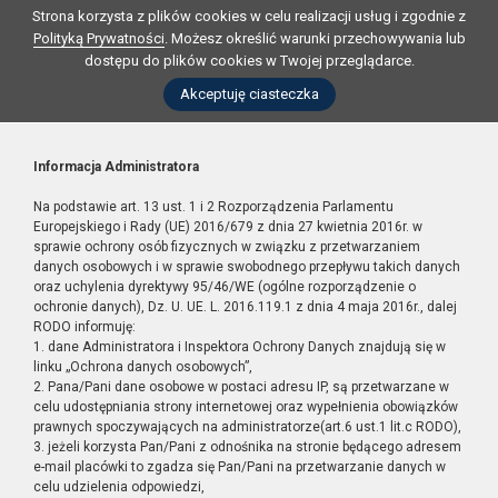
Strona korzysta z plików cookies w celu realizacji usług i zgodnie z
Polityką Prywatności
. Możesz określić warunki przechowywania lub
dostępu do plików cookies w Twojej przeglądarce.
Akceptuję ciasteczka
Informacja Administratora
Na podstawie art. 13 ust. 1 i 2 Rozporządzenia Parlamentu
Europejskiego i Rady (UE) 2016/679 z dnia 27 kwietnia 2016r. w
sprawie ochrony osób fizycznych w związku z przetwarzaniem
danych osobowych i w sprawie swobodnego przepływu takich danych
oraz uchylenia dyrektywy 95/46/WE (ogólne rozporządzenie o
ochronie danych), Dz. U. UE. L. 2016.119.1 z dnia 4 maja 2016r., dalej
RODO informuję:
1. dane Administratora i Inspektora Ochrony Danych znajdują się w
linku „Ochrona danych osobowych”,
2. Pana/Pani dane osobowe w postaci adresu IP, są przetwarzane w
celu udostępniania strony internetowej oraz wypełnienia obowiązków
prawnych spoczywających na administratorze(art.6 ust.1 lit.c RODO),
3. jeżeli korzysta Pan/Pani z odnośnika na stronie będącego adresem
e-mail placówki to zgadza się Pan/Pani na przetwarzanie danych w
celu udzielenia odpowiedzi,