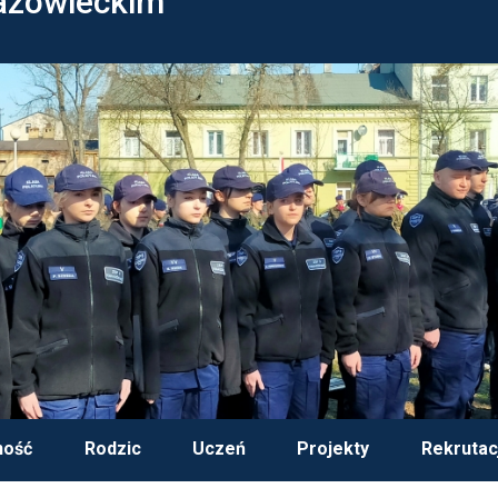
azowieckim
ność
Rodzic
Uczeń
Projekty
Rekrutac