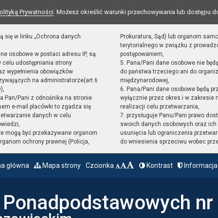
olityką Prywatności
. Możesz określić warunki przechowywania lub dostępu d
ą się w linku „Ochrona danych
Prokuratura, Sąd) lub organom sam
terytorialnego w związku z prowad
ane osobowe w postaci adresu IP, są
postępowaniem,
 celu udostępniania strony
5. Pana/Pani dane osobowe nie będ
raz wypełnienia obowiązków
do państwa trzeciego ani do organiz
ywających na administratorze(art.6
międzynarodowej,
),
6. Pana/Pani dane osobowe będą pr
sta Pan/Pani z odnośnika na stronie
wyłącznie przez okres i w zakresie
em e-mail placówki to zgadza się
realizacji celu przetwarzania,
zetwarzanie danych w celu
7. przysługuje Panu/Pani prawo dost
owiedzi,
swoich danych osobowych oraz ich 
we mogą być przekazywane organom
usunięcia lub ograniczenia przetwar
ganom ochrony prawnej (Policja,
do wniesienia sprzeciwu wobec prz
na główna
Mapa strony
Czcionka
Kontrast
Informacja
ł Ponadpodstawowych nr