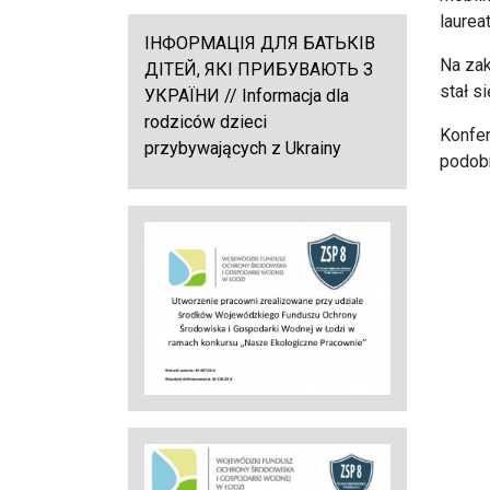
laurea
ІНФОРМАЦІЯ ДЛЯ БАТЬКІВ
Na zak
ДІТЕЙ, ЯКІ ПРИБУВАЮТЬ З
stał s
УКРАЇНИ // Informacja dla
rodziców dzieci
Konfer
przybywających z Ukrainy
podobn