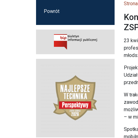
Strona
Powrót
Kon
ZSP
23 kwi
profes
młodsz
Projek
Udział
przedm
W trak
zawodo
możliw
– w mi
Spotka
mobiln