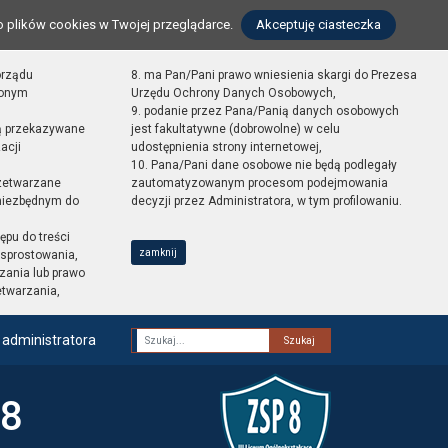
o plików cookies w Twojej przeglądarce.
Akceptuję ciasteczka
orządu
8. ma Pan/Pani prawo wniesienia skargi do Prezesa
zonym
Urzędu Ochrony Danych Osobowych,
9. podanie przez Pana/Panią danych osobowych
ą przekazywane
jest fakultatywne (dobrowolne) w celu
acji
udostępnienia strony internetowej,
10. Pana/Pani dane osobowe nie będą podlegały
zetwarzane
zautomatyzowanym procesom podejmowania
 niezbędnym do
decyzji przez Administratora, w tym profilowaniu.
ępu do treści
zamknij
sprostowania,
zania lub prawo
etwarzania,
 administratora
Fraza
 8