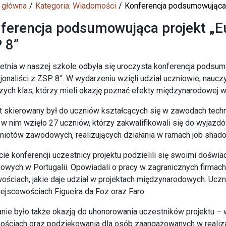
 główna
Kategoria: Wiadomości
Konferencja podsumowująca p
ferencja podsumowująca projekt „Eur
 8”
etnia w naszej szkole odbyła się uroczysta konferencja podsumo
jonaliści z ZSP 8”. W wydarzeniu wzięli udział uczniowie, nauczy
ych klas, którzy mieli okazję poznać efekty międzynarodowej w
t skierowany był do uczniów kształcących się w zawodach technik
 w nim wzięło 27 uczniów, którzy zakwalifikowali się do wyjazdó
iotów zawodowych, realizujących działania w ramach job shado
cie konferencji uczestnicy projektu podzielili się swoimi dośw
wych w Portugalii. Opowiadali o pracy w zagranicznych firmac
ościach, jakie daje udział w projektach międzynarodowych. Uc
ejscowościach Figueira da Foz oraz Faro.
nie było także okazją do uhonorowania uczestników projektu – 
ościach oraz podziękowania dla osób zaangażowanych w realiz