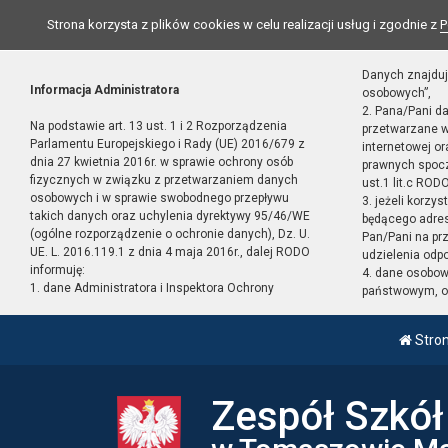
Strona korzysta z plików cookies w celu realizacji usług i zgodnie z
P
Danych znajduj
Informacja Administratora
osobowych”,
2. Pana/Pani d
Na podstawie art. 13 ust. 1 i 2 Rozporządzenia
przetwarzane w
Parlamentu Europejskiego i Rady (UE) 2016/679 z
internetowej o
dnia 27 kwietnia 2016r. w sprawie ochrony osób
prawnych spocz
fizycznych w związku z przetwarzaniem danych
ust.1 lit.c RODO
osobowych i w sprawie swobodnego przepływu
3. jeżeli korzy
takich danych oraz uchylenia dyrektywy 95/46/WE
będącego adres
(ogólne rozporządzenie o ochronie danych), Dz. U.
Pan/Pani na pr
UE. L. 2016.119.1 z dnia 4 maja 2016r., dalej RODO
udzielenia odp
informuję:
4. dane osobo
1. dane Administratora i Inspektora Ochrony
państwowym, or
Stro
Zespół Szkó