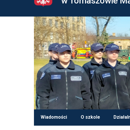
w Tomaszowie M
Wiadomości
O szkole
Działal