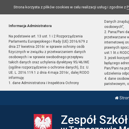
Strona korzysta z plików cookies w celu realizacji usług i zgodnie z
P
Danych znajduj
Informacja Administratora
osobowych”,
2. Pana/Pani d
Na podstawie art. 13 ust. 1 i 2 Rozporządzenia
przetwarzane w
Parlamentu Europejskiego i Rady (UE) 2016/679 z
internetowej o
dnia 27 kwietnia 2016r. w sprawie ochrony osób
prawnych spocz
fizycznych w związku z przetwarzaniem danych
ust.1 lit.c RODO
osobowych i w sprawie swobodnego przepływu
3. jeżeli korzy
takich danych oraz uchylenia dyrektywy 95/46/WE
będącego adres
(ogólne rozporządzenie o ochronie danych), Dz. U.
Pan/Pani na pr
UE. L. 2016.119.1 z dnia 4 maja 2016r., dalej RODO
udzielenia odp
informuję:
4. dane osobo
1. dane Administratora i Inspektora Ochrony
państwowym, or
Stro
Zespół Szkó