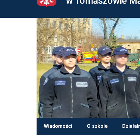
w Tomaszowie M
Wiadomości
O szkole
Działal