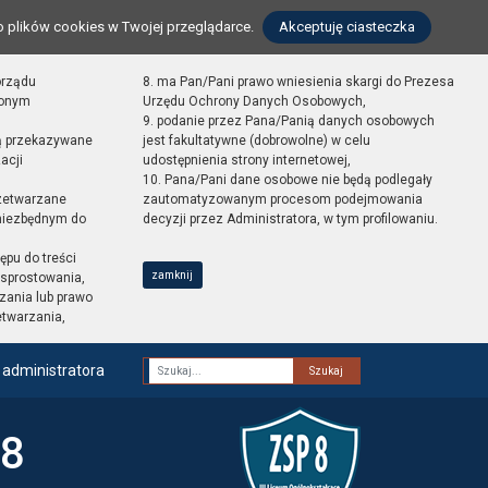
o plików cookies w Twojej przeglądarce.
Akceptuję ciasteczka
orządu
8. ma Pan/Pani prawo wniesienia skargi do Prezesa
zonym
Urzędu Ochrony Danych Osobowych,
9. podanie przez Pana/Panią danych osobowych
ą przekazywane
jest fakultatywne (dobrowolne) w celu
acji
udostępnienia strony internetowej,
10. Pana/Pani dane osobowe nie będą podlegały
zetwarzane
zautomatyzowanym procesom podejmowania
 niezbędnym do
decyzji przez Administratora, w tym profilowaniu.
ępu do treści
zamknij
sprostowania,
zania lub prawo
etwarzania,
 administratora
Fraza
 8