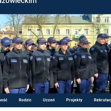
azowieckim
ność
Rodzic
Uczeń
Projekty
Rekrutac