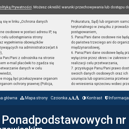
olityką Prywatności
. Możesz określić warunki przechowywania lub dostępu d
ą się w linku „Ochrona danych
Prokuratura, Sąd) lub organom sam
terytorialnego w związku z prowad
ane osobowe w postaci adresu IP, są
postępowaniem,
 celu udostępniania strony
5. Pana/Pani dane osobowe nie będ
raz wypełnienia obowiązków
do państwa trzeciego ani do organiz
ywających na administratorze(art.6
międzynarodowej,
),
6. Pana/Pani dane osobowe będą pr
sta Pan/Pani z odnośnika na stronie
wyłącznie przez okres i w zakresie
em e-mail placówki to zgadza się
realizacji celu przetwarzania,
zetwarzanie danych w celu
7. przysługuje Panu/Pani prawo dost
owiedzi,
swoich danych osobowych oraz ich 
we mogą być przekazywane organom
usunięcia lub ograniczenia przetwar
ganom ochrony prawnej (Policja,
do wniesienia sprzeciwu wobec prz
na główna
Mapa strony
Czcionka
Kontrast
Informacja
ł Ponadpodstawowych nr