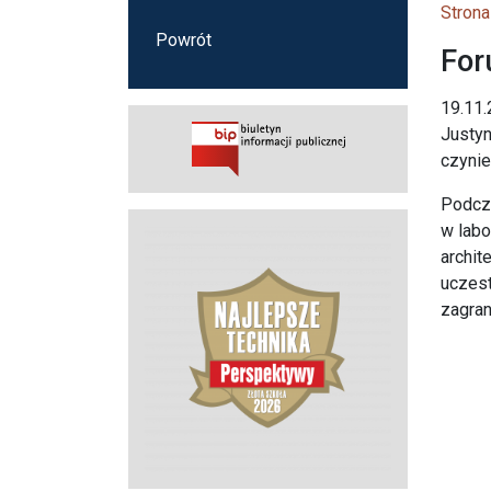
Strona
Powrót
For
19.11.
Justyn
czyni
Podcza
w labo
archit
uczest
zagran