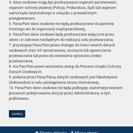
4. dane osobowe mogą być przekazywane organom państwowym,
organom ochrony prawnej (Policja, Prokuratura, Sąd) lub organom
samorządu terytorialnego w związku z prowadzonym
postępowaniem,
5. Pana/Pani dane osobowe nie będą przekazywane do państwa
trzeciego ani do organizacji międzynarodowej,
6. Pana/Pani dane osobowe będą przetwarzane wyłącznie przez
okres i w zakresie niezbędnym do realizacji celu przetwarzania,
7. przysługuje Panu/Pani prawo dostępu do treści swoich danych
osobowych oraz ich sprostowania, usunięcia lub ograniczenia
przetwarzania lub prawo do wniesienia sprzeciwu wobec
przetwarzania,
8. ma Pan/Pani prawo wniesienia skargi do Prezesa Urzędu Ochrony
Danych Osobowych,
9. podanie przez Pana/Panią danych osobowych jest fakultatywne
(dobrowolne) w celu udostępnienia strony internetowej,
10. Pana/Pani dane osobowe nie będą podlegały zautomatyzowanym
procesom podejmowania decyzji przez Administratora, w tym
profilowaniu.
zamknij
Strona główna
Mapa strony