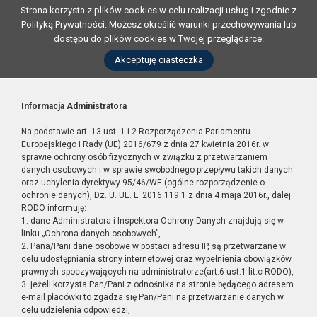
Strona korzysta z plików cookies w celu realizacji usług i zgodnie z
Polityką Prywatności
. Możesz określić warunki przechowywania lub
dostępu do plików cookies w Twojej przeglądarce.
Akceptuję ciasteczka
Informacja Administratora
Na podstawie art. 13 ust. 1 i 2 Rozporządzenia Parlamentu
Europejskiego i Rady (UE) 2016/679 z dnia 27 kwietnia 2016r. w
sprawie ochrony osób fizycznych w związku z przetwarzaniem
danych osobowych i w sprawie swobodnego przepływu takich danych
oraz uchylenia dyrektywy 95/46/WE (ogólne rozporządzenie o
ochronie danych), Dz. U. UE. L. 2016.119.1 z dnia 4 maja 2016r., dalej
RODO informuję:
1. dane Administratora i Inspektora Ochrony Danych znajdują się w
linku „Ochrona danych osobowych”,
2. Pana/Pani dane osobowe w postaci adresu IP, są przetwarzane w
celu udostępniania strony internetowej oraz wypełnienia obowiązków
prawnych spoczywających na administratorze(art.6 ust.1 lit.c RODO),
3. jeżeli korzysta Pan/Pani z odnośnika na stronie będącego adresem
e-mail placówki to zgadza się Pan/Pani na przetwarzanie danych w
celu udzielenia odpowiedzi,